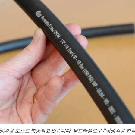
체냉각용 호스로 확장되고 있습니다. 울트라플로우
2상
냉각용 카플