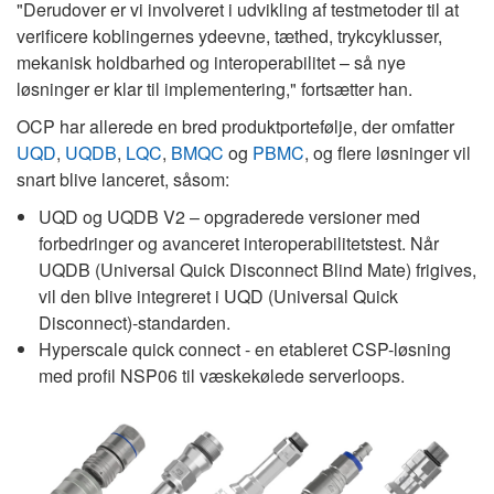
"Derudover er vi involveret i udvikling af testmetoder til at
verificere koblingernes ydeevne, tæthed, trykcyklusser,
mekanisk holdbarhed og interoperabilitet – så nye
løsninger er klar til implementering," fortsætter han.
OCP har allerede en bred produktportefølje, der omfatter
UQD
,
UQDB
,
LQC
,
BMQC
og
PBMC
, og flere løsninger vil
snart blive lanceret, såsom:
UQD og UQDB V2 – opgraderede versioner med
forbedringer og avanceret interoperabilitetstest. Når
UQDB (Universal Quick Disconnect Blind Mate) frigives,
vil den blive integreret i UQD (Universal Quick
Disconnect)-standarden.
Hyperscale quick connect - en etableret CSP-løsning
med profil NSP06 til væskekølede serverloops.