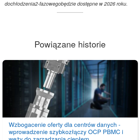
do
chłodzenia
2-fazowego
będzie dostępne w 2026 roku.
Powiązane historie
Wzbogacenie oferty dla centrów danych -
wprowadzenie szybkozłączy OCP PBMC i
węży do zarządzania ciepłem