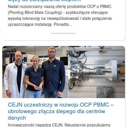
Nadal rozszerzamy naszą ofertę produktów OCP o PBMC
(Pivoting Blind Mate Coupling) - szybkozłącze oferujące
wysoką tolerancję na niewspółosiowość i stałe połączenia
upraszczające instalację. Ponadto...
CEJN uczestniczy w rozwoju OCP PBMC –
obrotowego złącza ślepego dla centrów
danych
Innowacyjność napędza CEJN. Nieustannie poszukujemy