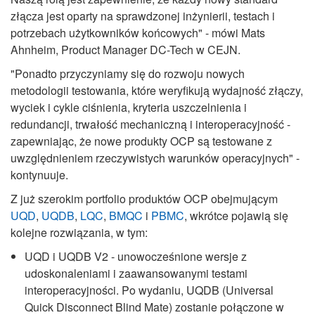
złącza jest oparty na sprawdzonej inżynierii, testach i
potrzebach użytkowników końcowych" - mówi Mats
Ahnheim, Product Manager DC-Tech w CEJN.
"Ponadto przyczyniamy się do rozwoju nowych
metodologii testowania, które weryfikują wydajność złączy,
wyciek i cykle ciśnienia, kryteria uszczelnienia i
redundancji, trwałość mechaniczną i interoperacyjność -
zapewniając, że nowe produkty OCP są testowane z
uwzględnieniem rzeczywistych warunków operacyjnych" -
kontynuuje.
Z już szerokim portfolio produktów OCP obejmującym
UQD
,
UQDB
,
LQC
,
BMQC
i
PBMC
, wkrótce pojawią się
kolejne rozwiązania, w tym:
UQD i UQDB V2 - unowocześnione wersje z
udoskonaleniami i zaawansowanymi testami
interoperacyjności. Po wydaniu, UQDB (Universal
Quick Disconnect Blind Mate) zostanie połączone w