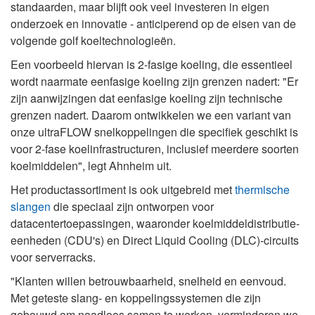
standaarden, maar blijft ook veel investeren in eigen
onderzoek en innovatie - anticiperend op de eisen van de
volgende golf koeltechnologieën.
Een voorbeeld hiervan is 2-fasige koeling, die essentieel
wordt naarmate eenfasige koeling zijn grenzen nadert: "Er
zijn aanwijzingen dat eenfasige koeling zijn technische
grenzen nadert. Daarom ontwikkelen we een variant van
onze ultraFLOW snelkoppelingen die specifiek geschikt is
voor 2-fase koelinfrastructuren, inclusief meerdere soorten
koelmiddelen", legt Ahnheim uit.
Het productassortiment is ook uitgebreid met
thermische
slangen
die speciaal zijn ontworpen voor
datacentertoepassingen, waaronder koelmiddeldistributie-
eenheden (CDU's) en Direct Liquid Cooling (DLC)-circuits
voor serverracks.
"Klanten willen betrouwbaarheid, snelheid en eenvoud.
Met geteste slang- en koppelingssystemen die zijn
gebouwd om naadloos samen te werken, verminderen we