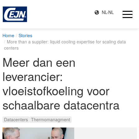
NL-NL
Home
Stories
More than a supplier: liquid cooling expertise for scaling data
centers
Meer dan een
leverancier:
vloeistofkoeling voor
schaalbare datacentra
Datacenters
Thermomanagment