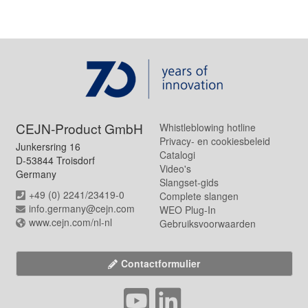
CEJN-Product GmbH
Whistleblowing hotline
Privacy- en cookiesbeleid
Junkersring 16
Catalogi
D-53844 Troisdorf
Video's
Germany
Slangset-gids
+49 (0) 2241/23419-0
Complete slangen
info.germany@cejn.com
WEO Plug-In
www.cejn.com/nl-nl
Gebruiksvoorwaarden
Contactformulier