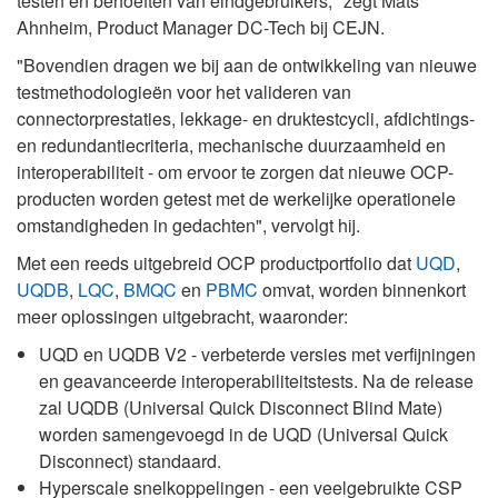
testen en behoeften van eindgebruikers," zegt Mats
Ahnheim, Product Manager DC-Tech bij CEJN.
"Bovendien dragen we bij aan de ontwikkeling van nieuwe
testmethodologieën voor het valideren van
connectorprestaties, lekkage- en druktestcycli, afdichtings-
en redundantiecriteria, mechanische duurzaamheid en
interoperabiliteit - om ervoor te zorgen dat nieuwe OCP-
producten worden getest met de werkelijke operationele
omstandigheden in gedachten", vervolgt hij.
Met een reeds uitgebreid OCP productportfolio dat
UQD
,
UQDB
,
LQC
,
BMQC
en
PBMC
omvat, worden binnenkort
meer oplossingen uitgebracht, waaronder:
UQD en UQDB V2 - verbeterde versies met verfijningen
en geavanceerde interoperabiliteitstests. Na de release
zal UQDB (Universal Quick Disconnect Blind Mate)
worden samengevoegd in de UQD (Universal Quick
Disconnect) standaard.
Hyperscale snelkoppelingen - een veelgebruikte CSP