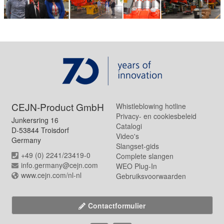
CEJN-Product GmbH
Whistleblowing hotline
Privacy- en cookiesbeleid
Junkersring 16
Catalogi
D-53844 Troisdorf
Video's
Germany
Slangset-gids
+49 (0) 2241/23419-0
Complete slangen
info.germany@cejn.com
WEO Plug-In
www.cejn.com/nl-nl
Gebruiksvoorwaarden
Contactformulier