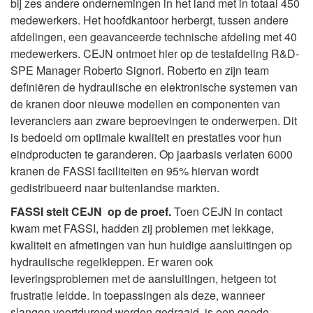
bij zes andere ondernemingen in het land met in totaal 450
medewerkers. Het hoofdkantoor herbergt, tussen andere
afdelingen, een geavanceerde technische afdeling met 40
medewerkers. CEJN ontmoet hier op de testafdeling R&D-
SPE Manager Roberto Signori. Roberto en zijn team
definiëren de hydraulische en elektronische systemen van
de kranen door nieuwe modellen en componenten van
leveranciers aan zware beproevingen te onderwerpen. Dit
is bedoeld om optimale kwaliteit en prestaties voor hun
eindproducten te garanderen. Op jaarbasis verlaten 6000
kranen de FASSI faciliteiten en 95% hiervan wordt
gedistribueerd naar buitenlandse markten.
FASSI stelt CEJN op de proef.
Toen CEJN in contact
kwam met FASSI, hadden zij problemen met lekkage,
kwaliteit en afmetingen van hun huidige aansluitingen op
hydraulische regelkleppen. Er waren ook
leveringsproblemen met de aansluitingen, hetgeen tot
frustratie leidde. In toepassingen als deze, wanneer
slangen voortdurend worden gedraaid, is een goede