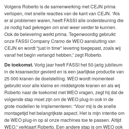
Volgens Roberto is de samenwerking met CEJN prima
verlopen, met snelle reacties van de kant van CEJN. “Als
er al problemen waren, heeft FASSI alle ondersteuning die
ze nodig had gekregen om snel weer verder te kunnen.
Ook de belevering werkt prima. Tegenwoordig gebruikt
onze FASSI Company Cramo de WEO aansluiting van
CEJN en wordt "just in time" levering toegepast, zoals wij
vanaf het begin verlangd hebben,” zegt Roberto.
De toekomst.
Vorig jaar heeft FASSI het 50-jarig jubileum
in de kraansector gevierd en is een jaarlijkse productie van
25 000 kranen de doelstelling. WEO wordt momenteel
gebruikt voor alle kleine en middelgrote kranen en als wij
Roberto naar de toekomst met WEO vragen, zegt hij dat de
volgende stap moet zijn om de WEO plug-in ook in de
grote modellen te implementeren: “Voor mij is de snelle
montagetijd het belangrijkste aspect. Het is mijn intentie om
de WEO plug-in op al onze machines toe te passen. Altijd
WEO,” verklaart Roberto. Een andere stap is om WEO ook