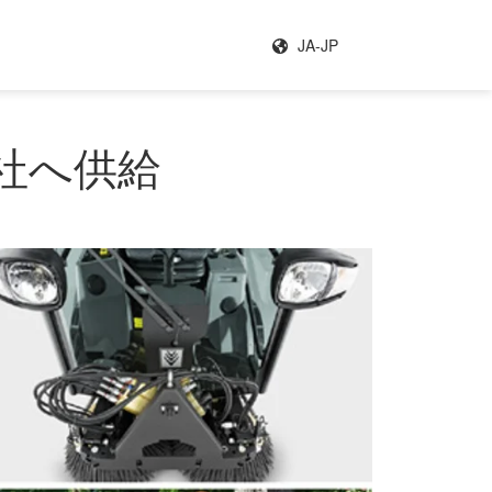
JA-JP
社へ供給