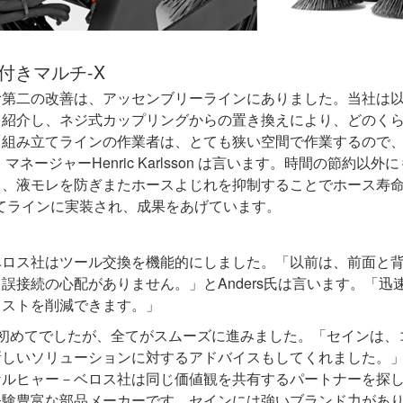
付きマルチ-X
第二の改善は、アッセンブリーラインにありました。当社は以
を紹介し、ネジ式カップリングからの置き換えにより、どのく
「組み立てラインの作業者は、とても狭い空間で作業するので
ネージャーHenric Karlsson は言います。時間の節約以
し、液モレを防ぎまたホースよじれを抑制することでホース寿
てラインに実装され、成果をあげています。
ベロス社はツール交換を機能的にしました。「以前は、前面と
ら誤接続の心配がありません。」とAnders氏は言います。「
コストを削減できます。」
が初めてでしたが、全てがスムーズに進みました。「セインは、
しいソリューションに対するアドバイスもしてくれました。」とA
ケルヒャー－ベロス社は同じ価値観を共有するパートナーを探
経験豊富な部品メーカーです。セインには強いブランド力があ