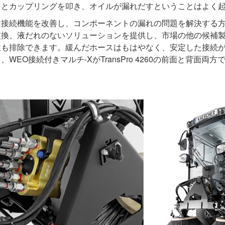
うとカップリングを叩き、オイルが漏れだすということはよく
は接続機能を改善し、コンポーネントの漏れの問題を解決する
交換、液だれのないソリューションを提供し、市場の他の候補
性も排除できます。緩んだホースはもはやなく、安定した接続
WEO接続付きマルチ-XがTransPro 4260の前面と背面両