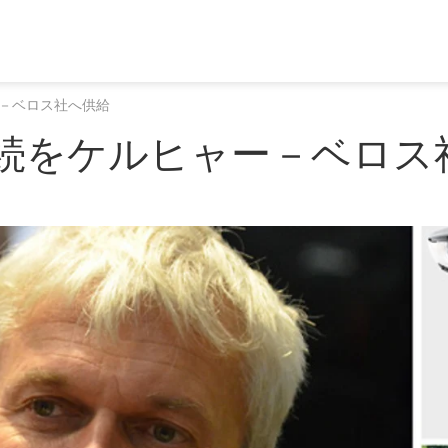
－ベロス社へ供給
続をケルヒャー－ベロス