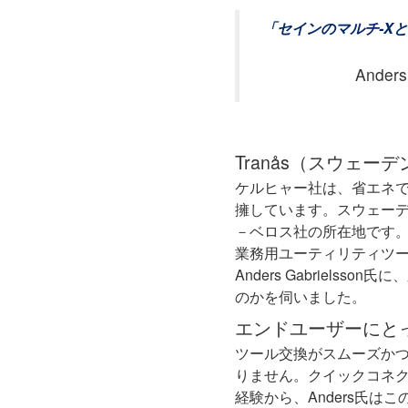
「セインのマルチ-X
Ande
Tranås（スウェー
ケルヒャー社は、省エネで
擁しています。スウェーデ
－ベロス社の所在地です
業務用ユーティリティツー
Anders Gabriel
のかを伺いました。
エンドユーザーにと
ツール交換がスムーズか
りません。クイックコネ
経験から、Anders氏