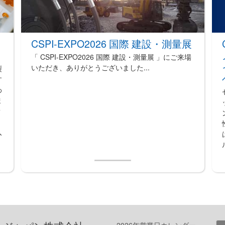
CSPI-EXPO2026 国際 建設・測量展
「 CSPI-EXPO2026 国際 建設・測量展 」にご来場
いただき、ありがとうございました...
製
す
わ
ま
新
、
入