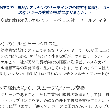
とWEOで、当社はアッセンブリーラインでの時間を短縮し、ユ
のないツール交換が可能になりました。」
rs Gabrielsson氏, ケルヒャー－ベロス社 セールス マ
デン）のケルヒャー-ベロス社
効率的な洗浄システムで有名なサプライヤーで、60か国以上に1
ンの南部にあるTranåsという小さな町が、ケルヒャーグルー
。ケルヒャー社が民間消費者向けの幅広い洗浄ビジネスをカバ
ル運搬車等の開発製造に注力しています。セインはベロス社の
sson氏に、新しいマシンに採用された当社のマルチ-Xマルチ・プレ
って漏れがなく、スムーズなツール交換
つクリーンであること、そして業務用機械の製造者としては、
クト・カップリングを使い過酷な条件下で機器を交換するとい
はこのように語ります。「寒くて、ホースに圧力がかかり、カップ