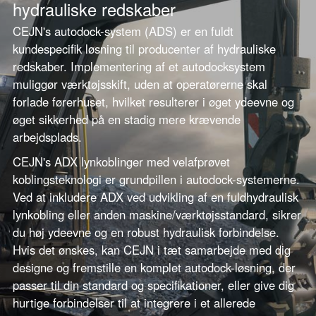
hydrauliske redskaber
CEJN's autodock-system (ADS) er en fuldt
kundespecifik løsning til producenter af hydrauliske
redskaber. Implementering af et autodocksystem
muliggør værktøjsskift, uden at operatørerne skal
forlade førerhuset, hvilket resulterer i øget ydeevne og
øget sikkerhed på en stadig mere krævende
arbejdsplads.
CEJN's ADX lynkoblinger med velafprøvet
koblingsteknologi er grundpillen i autodock-systemerne.
Ved at inkludere ADX ved udvikling af en fuldhydraulisk
lynkobling eller anden maskine/værktøjsstandard, sikrer
du høj ydeevne og en robust hydraulisk forbindelse.
Hvis det ønskes, kan CEJN i tæt samarbejde med dig
designe og fremstille en komplet autodock-løsning, der
passer til din standard og specifikationer, eller give dig
hurtige forbindelser til at integrere i et allerede