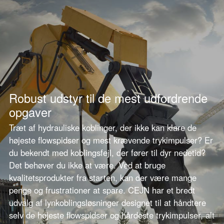
Robust udstyr til de mest udfordrende
opgaver
Træt af hydrauliske koblinger, der ikke kan klare de
højeste flowspidser og mest krævende trykimpulser? Er
du bekendt med koblingsfejl, der fører til dyr nedetid?
Det behøver du ikke at være. Ved at bruge
kvalitetsprodukter fra starten, kan der være mange
penge og frustrationer at spare. CEJN har et bredt
udvalg af lynkoblingsløsninger designet til at håndtere
selv de højeste flowspidser og hårdeste trykimpulser, alt