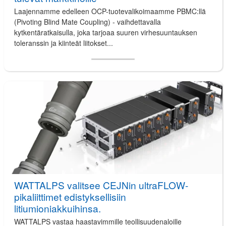
Laajennamme edelleen OCP-tuotevalikoimaamme PBMC:llä
(Pivoting Blind Mate Coupling) - vaihdettavalla
kytkentäratkaisulla, joka tarjoaa suuren virhesuuntauksen
toleranssin ja kiinteät liitokset...
WATTALPS valitsee CEJNin ultraFLOW-
pikaliittimet edistyksellisiin
litiumioniakkuihinsa.
WATTALPS vastaa haastavimmille teollisuudenaloille