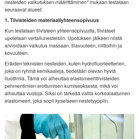
nesteiden vaikutuksen määrittäminen"
mukaan testataan
seuraavat alueet:
1. Tiivisteiden materiaaliyhteensopivuus
Kun testataan tiivisteen yhteensopivuutta, tiivisteet
upotetaan vertailunesteisiin. Upotuksen jälkeen niistä
arvioidaan vaikutus massaan, tilavuuteen, mittoihin ja
kovuuteen.
Eräiden teknisten nesteiden, kuten hydrofluorieetterien,
joka on ryhmä kemikaaleja, tiedetään olevan hyviä
liuottimia. Tämä voi aiheuttaa elastomeeritiivisteiden
pehmentimien erottumisen kumiseoksesta, mikä voi
aiheuttaa vuotoja. Siksi on tärkeää valita korkealaatuinen
elastomeeri, joka sopii
kyseiseen
nestetyyppiin.