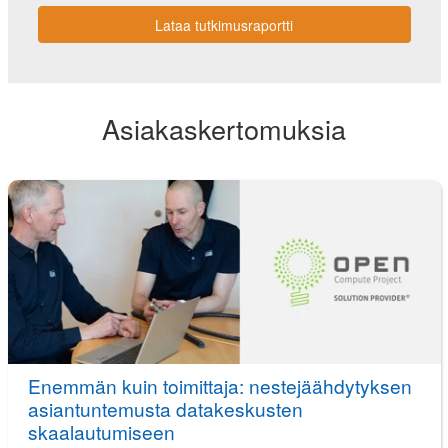
Lataa tutkimusraportti
Asiakaskertomuksia
Enemmän kuin toimittaja: nestejäähdytyksen
asiantuntemusta datakeskusten
skaalautumiseen