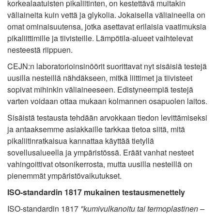
korkealaatuisten pikaliitinten, on kestettävä muitakin
väliaineita kuin vettä ja glykolia. Jokaisella väliaineella on
omat ominaisuutensa, jotka asettavat erilaisia vaatimuksia
pikaliittimille ja tiivisteille. Lämpötila-alueet vaihtelevat
nesteestä riippuen.
CEJN:n laboratorioinsinöörit suorittavat nyt sisäisiä testejä
uusilla nesteillä nähdäkseen, mitkä liittimet ja tiivisteet
sopivat mihinkin väliaineeseen. Edistyneempiä testejä
varten voidaan ottaa mukaan kolmannen osapuolen laitos.
Sisäistä testausta tehdään arvokkaan tiedon levittämiseksi
ja antaaksemme asiakkaille tarkkaa tietoa siitä, mitä
pikaliitinratkaisua kannattaa käyttää tietyllä
sovellusalueella ja ympäristössä. Eräät vanhat nesteet
vahingoittivat otsonikerrosta, mutta uusilla nesteillä on
pienemmät ympäristövaikutukset.
ISO-standardin 1817 mukainen testausmenettely
ISO-standardin 1817
"kumivulkanoitu tai termoplastinen –