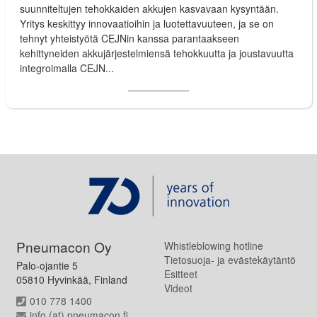
suunniteltujen tehokkaiden akkujen kasvavaan kysyntään.
Yritys keskittyy innovaatioihin ja luotettavuuteen, ja se on
tehnyt yhteistyötä CEJNin kanssa parantaakseen
kehittyneiden akkujärjestelmiensä tehokkuutta ja joustavuutta
integroimalla CEJN...
Pneumacon Oy
Whistleblowing hotline
Tietosuoja- ja evästekäytäntö
Palo-ojantie 5
Esitteet
05810 Hyvinkää, Finland
Videot
010 778 1400
info (at) pneumacon.fi