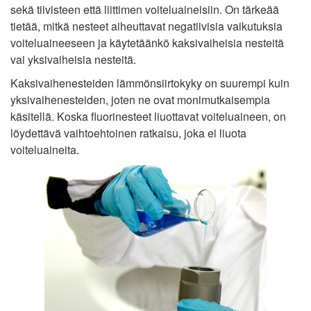
sekä tiivisteen että liittimen voiteluaineisiin. On tärkeää
tietää, mitkä nesteet aiheuttavat negatiivisia vaikutuksia
voiteluaineeseen ja käytetäänkö kaksivaiheisia nesteitä
vai yksivaiheisia nesteitä.
Kaksivaihenesteiden lämmönsiirtokyky on suurempi kuin
yksivaihenesteiden, joten ne ovat monimutkaisempia
käsitellä. Koska fluorinesteet liuottavat voiteluaineen, on
löydettävä vaihtoehtoinen ratkaisu, joka ei liuota
voiteluaineita.