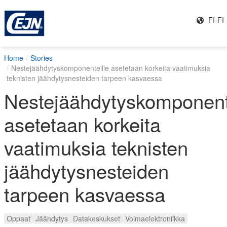
FI-FI
Home
Stories
Nestejäähdytyskomponenteille asetetaan korkeita vaatimuksia
teknisten jäähdytysnesteiden tarpeen kasvaessa
Nestejäähdytyskomponent
asetetaan korkeita
vaatimuksia teknisten
jäähdytysnesteiden
tarpeen kasvaessa
Oppaat
Jäähdytys
Datakeskukset
Voimaelektroniikka