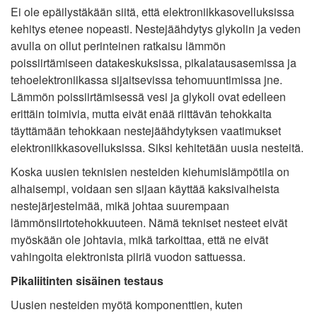
Ei ole epäilystäkään siitä, että elektroniikkasovelluksissa
kehitys etenee nopeasti. Nestejäähdytys glykolin ja veden
avulla on ollut perinteinen ratkaisu lämmön
poissiirtämiseen datakeskuksissa, pikalatausasemissa ja
tehoelektroniikassa sijaitsevissa tehomuuntimissa jne.
Lämmön poissiirtämisessä vesi ja glykoli ovat edelleen
erittäin toimivia, mutta eivät enää riittävän tehokkaita
täyttämään tehokkaan nestejäähdytyksen vaatimukset
elektroniikkasovelluksissa. Siksi kehitetään uusia nesteitä.
Koska uusien teknisien nesteiden kiehumislämpötila on
alhaisempi, voidaan sen sijaan käyttää kaksivaiheista
nestejärjestelmää, mikä johtaa suurempaan
lämmönsiirtotehokkuuteen. Nämä tekniset nesteet eivät
myöskään ole johtavia, mikä tarkoittaa, että ne eivät
vahingoita elektronista piiriä vuodon sattuessa.
Pikaliitinten sisäinen testaus
Uusien nesteiden myötä komponenttien, kuten