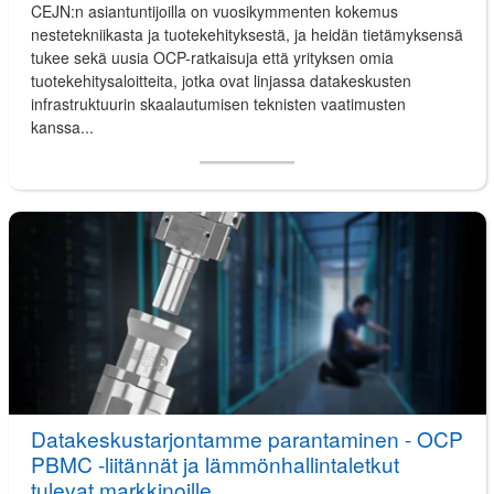
CEJN:n asiantuntijoilla on vuosikymmenten kokemus
nestetekniikasta ja tuotekehityksestä, ja heidän tietämyksensä
tukee sekä uusia OCP-ratkaisuja että yrityksen omia
tuotekehitysaloitteita, jotka ovat linjassa datakeskusten
infrastruktuurin skaalautumisen teknisten vaatimusten
kanssa...
Datakeskustarjontamme parantaminen - OCP
PBMC -liitännät ja lämmönhallintaletkut
tulevat markkinoille