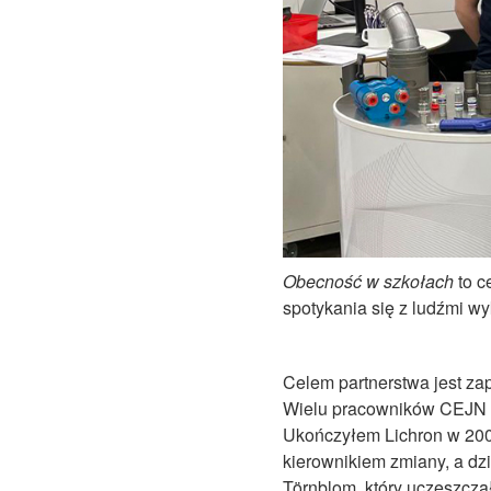
Obecność w szkołach
to
ce
spotykania się z ludźmi w
Celem partnerstwa jest za
Wielu pracowników CEJN poc
Ukończyłem Lichron w 2005
kierownikiem zmiany, a dz
Törnblom, który uczęszczał