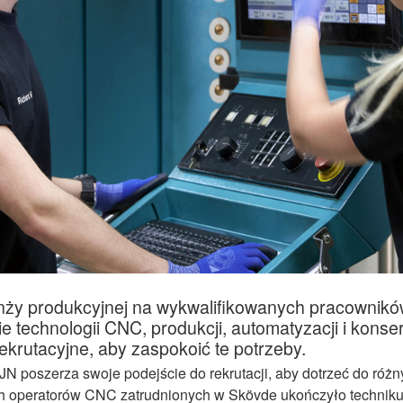
ży produkcyjnej na wykwalifikowanych pracowników
e technologii CNC, produkcji, automatyzacji i kons
ekrutacyjne, aby zaspokoić te potrzeby.
N poszerza swoje podejście do rekrutacji, aby dotrzeć do różn
 operatorów CNC zatrudnionych w Skövde ukończyło techniku