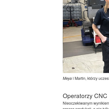
Meya
i
Martin,
którzy uczes
Operatorzy CNC 
Nieoczekiwanym wynikiem p
proces produkcji, a nie t