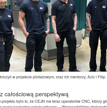
tniczyli w projekcie pilotażowym, oraz
ich
mentorzy,
Aziz
i
Filip.
z całościową perspektywą
rojektu było to, że CEJN ma teraz operatorów CNC, którzy głę
ylko swoją konkretną sekcję roboczą. – Wprowadziliśmy doświa