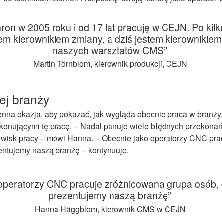
hron
w 2005 roku i od 17 lat pracuję w CEJN
.
Po kilk
em kierownikiem zmiany, a dziś
jestem
kierownikiem 
naszych
warsztatów
CMS
”
Martin Törnblom, kierownik produkcji, CEJN
ej branży
nna okazja, aby pokazać, jak wygląda obecnie praca w branży,
ykonującymi tę pracę. – Nadal panuje wiele błędnych przekona
owisk pracy – mówi Hanna. – Obecnie jako operatorzy CNC pra
zentujemy naszą branżę – kontynuuje.
operatorzy CNC pracuje zróżnicowana grupa osób, 
prezentujemy naszą branżę
”
Hanna Häggblom, kierownik CMS w CEJN