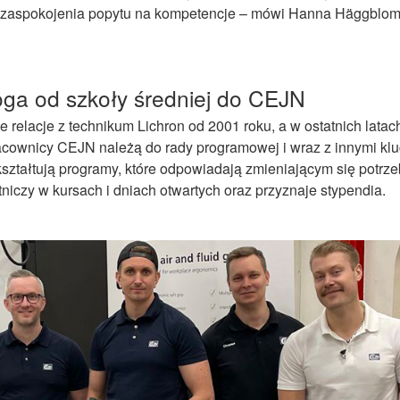
o zaspokojenia popytu na kompetencje
–
mówi Hanna Häggblom,
oga od
szkoły
średniej
do CEJN
 relacje z technikum Lichron od 2001 roku, a w ostatnich lata
Pracownicy CEJN należą do rady programowej i wraz z innymi k
kształtują programy, które odpowiadają zmieniającym się pot
niczy w kursach i dniach otwartych oraz przyznaje stypendia.