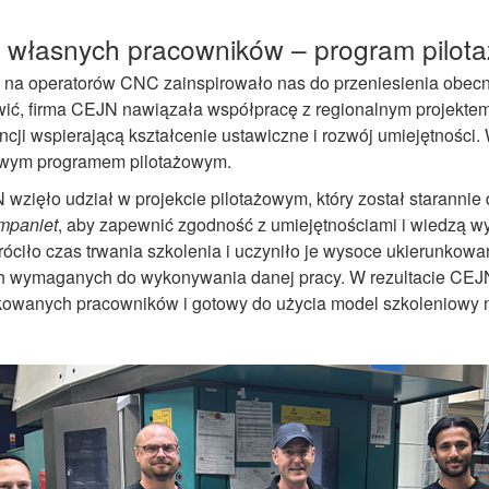
 własnych pracowników
– program
pilot
na operatorów CNC zainspirowało nas do przeniesienia obec
wić, firma CEJN nawiązała współpracę z regionalnym projekte
ncji wspierającą kształcenie ustawiczne i rozwój umiejętności.
owym programem pilotażowym.
zięło udział w projekcie pilotażowym, który został staranni
mpaniet
,
aby zapewnić zgodność z umiejętnościami i wiedzą 
óciło czas trwania szkolenia i uczyniło je wysoce ukierunkowa
h wymaganych do wykonywania danej pracy. W rezultacie CEJ
kowanych pracowników i gotowy do użycia model szkoleniowy n