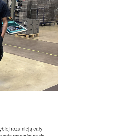
biej rozumieją cały
dczenie montażowe do