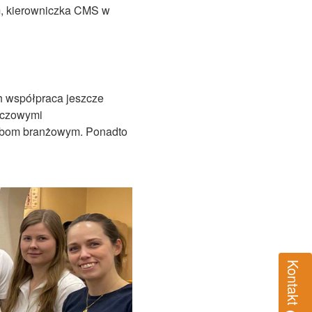
 kierowniczka CMS w
ch współpraca jeszcze
luczowymi
rzebom branżowym. Ponadto
Kontakt