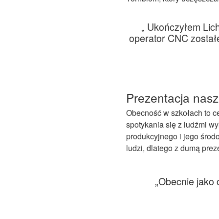
„
Ukończyłem
Lic
operator CNC został
Prezentacja
nasz
Obecność w szkołach to ce
spotykania się z ludźmi w
produkcyjnego i jego środ
ludzi, dlatego z dumą pre
„
Obecnie jako 