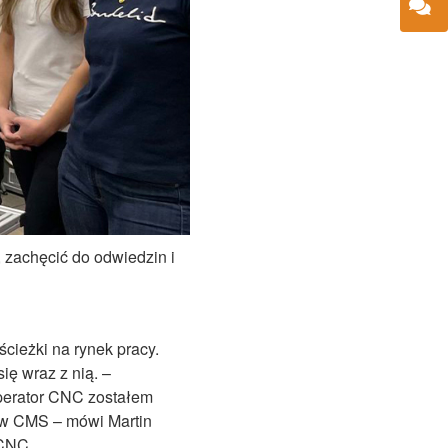
, zachęcić do odwiedzin i
cieżki na rynek pracy.
ię wraz z nią. –
operator CNC zostałem
tów CMS – mówi Martin
 CNC.