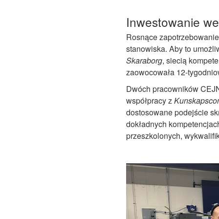
Inwestowanie we
Rosnące zapotrzebowanie 
stanowiska. Aby to umożli
Skaraborg
, siecią kompete
zaowocowała 12-tygodni
Dwóch pracowników CEJN w
współpracy z
Kunskapsco
dostosowane podejście skr
dokładnych kompetencjac
przeszkolonych, wykwalifi