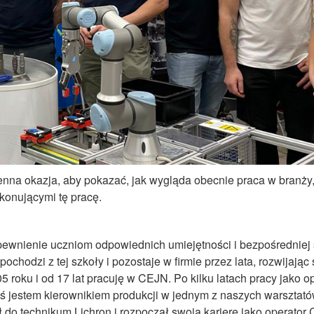
nna okazja, aby pokazać, jak wygląda obecnie praca w
branży
ykonującymi tę
pracę
.
pewnienie uczniom odpowiednich umiejętności i bezpośredniej ś
hodzi z tej szkoły i pozostaje w firmie przez lata, rozwijając s
 roku i od 17 lat pracuję w CEJN. Po kilku latach pracy jako 
iś jestem kierownikiem produkcji w jednym z naszych warszta
 do technikum Lichron i rozpoczął swoją karierę jako operator