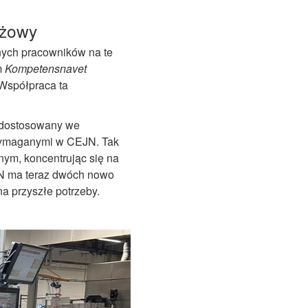
ażowy
nych pracowników na te
m
Kompetensnavet
 Współpraca ta
e dostosowany we
wymaganymi w CEJN. Tak
nym, koncentrując się na
N ma teraz dwóch nowo
a przyszłe potrzeby.