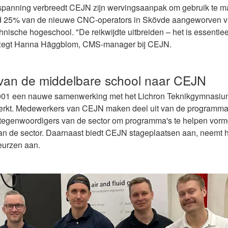
spanning verbreedt CEJN zijn wervingsaanpak om gebruik te m
erd 25% van de nieuwe CNC-operators in Skövde aangeworven v
ische hogeschool. "De reikwijdte uitbreiden – het is essentiee
zegt Hanna Häggblom, CMS-manager bij CEJN.
 van de
middelbare
school
naar CEJN
001 een nauwe samenwerking met het Lichron Teknikgymnasiu
rsterkt. Medewerkers van CEJN maken deel uit van de program
rtegenwoordigers van de sector om programma's te helpen vorm
n de sector. Daarnaast biedt CEJN stageplaatsen aan, neemt h
eurzen aan.