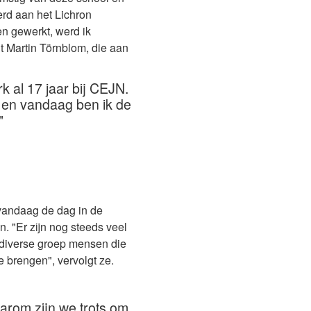
erd aan het Lichron
n gewerkt, werd ik
 Martin Törnblom, die aan
 al 17 jaar bij CEJN.
r en vandaag ben ik
de
"
vandaag de dag in de
 "Er zijn nog steeds veel
n diverse groep mensen die
e brengen", vervolgt ze.
arom zijn we trots om