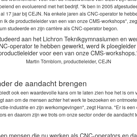
roeiend en evoluerend met het bedrijf. "Ik ben in 2005 afgestude
l 17 jaar bij CEJN. Na enkele jaren als CNC-operator te hebbe
n ik de productieleider van een van onze CMS-workshops", zegt
um studeerde en zijn carrière als CNC-operator begon.
studeerd aan het Lichron Teknikgymnasiumen en werk
CNC-operator te hebben gewerkt,
werd ik ploegleide
productieleider
voor
een
van onze
CMS-workshops.
Martin Törnblom, productieleider, CEJN
nder de aandacht brengen
iedt ook een waardevolle kans om te laten zien hoe het is om 
igt aan om de mensen achter het werk te bezoeken en ontmoeten.
ctie-industrie en zijn werkomgevingen", zegt Hanna. "Er is ee
rs en daarom zijn we trots om onze sector onder de aandacht t
roep mensen die nu werken als CNC-operators en da