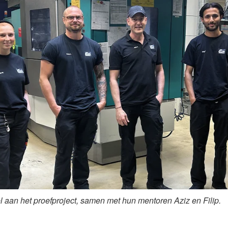
 aan het proefproject
,
samen
met hun
mentoren
Aziz
en
Filip.