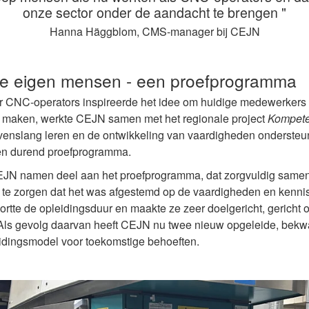
onze sector onder de aandacht te brengen
"
Hanna Häggblom, CMS-manager bij CEJN
ze eigen mensen
- een proefprogramma
CNC-operators inspireerde het idee om huidige medewerkers o
te maken, werkte CEJN samen met het regionale project
Kompete
venslang leren en de ontwikkeling van vaardigheden onderste
ken durend proefprogramma.
JN namen deel aan het proefprogramma, dat zorgvuldig same
te zorgen dat het was afgestemd op de vaardigheden en kennis 
tte de opleidingsduur en maakte ze zeer doelgericht, gericht 
b. Als gevolg daarvan heeft CEJN nu twee nieuw opgeleide, be
eidingsmodel voor toekomstige behoeften.