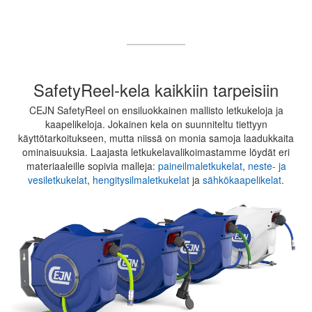
SafetyReel-kela kaikkiin tarpeisiin
CEJN SafetyReel on ensiluokkainen mallisto letkukeloja ja
kaapelikeloja. Jokainen kela on suunniteltu tiettyyn
käyttötarkoitukseen, mutta niissä on monia samoja laadukkaita
ominaisuuksia. Laajasta letkukelavalikoimastamme löydät eri
materiaaleille sopivia malleja:
paineilmaletkukelat
,
neste- ja
vesiletkukelat
,
hengitysilmaletkukelat
ja
sähkökaapelikelat
.