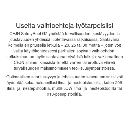
Useita vaihtoehtoja työtarpeisiisi
CEJN SafetyReel G2 yhdistää turvallisuuden, kestävyyden ja
joustavuuden yhdessä luotettavassa ratkaisussa. Saatavana
kolmella eri pituisella letkulla – 20, 25 tai 30 metriä – joten voit
valita käyttökohteeseesi parhaiten sopivan vaihtoehdon.
Letkukelaan on myös saatavana erivärisiä letkuja: vakiomallinen
CEJN-sininen klassista ilmettä varten tai erottuva vihreä
turvallisuuden maksimoimiseen teollisuusympäristöissä.
Optimaalisen suorituskyvyn ja tehokkuuden saavuttamiseksi voit
täydentää kelaa haluamillasi ilma- ja nestepistooleilla, kuten 209-
ilma- ja -nestepistoolilla, multiFLOW-ilma- ja -nestepistoolilla tai
913-pesupistoolilla.