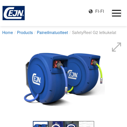
FI-FI
Home
Products
Paineilmatuotteet
SafetyReel G2 letkukelat