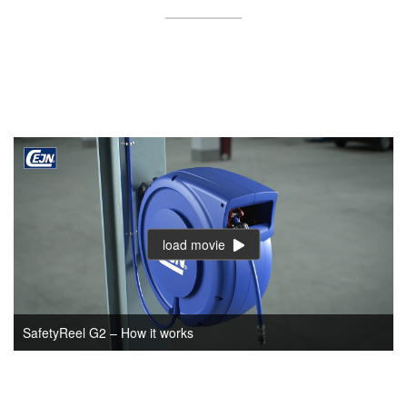
load movie
SafetyReel G2 – How it works