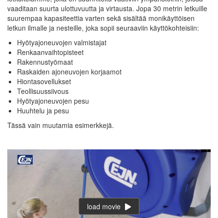
vaaditaan suurta ulottuvuutta ja virtausta. Jopa 30 metrin letkuille
suurempaa kapasiteettia varten sekä sisältää monikäyttöisen
letkun ilmalle ja nesteille, joka sopii seuraaviin käyttökohteisiin:
Hyötyajoneuvojen valmistajat
Renkaanvaihtopisteet
Rakennustyömaat
Raskaiden ajoneuvojen korjaamot
Hiontasovellukset
Teollisuussiivous
Hyötyajoneuvojen pesu
Huuhtelu ja pesu
Tässä vain muutamia esimerkkejä.
load movie