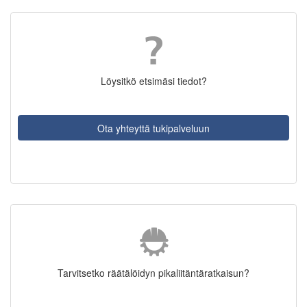
Löysitkö etsimäsi tiedot?
Ota yhteyttä tukipalveluun
Tarvitsetko räätälöidyn pikaliitäntäratkaisun?