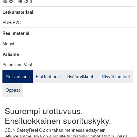
65.62 - 98.43 ft
Letkumateriaali
PUR/PVC
Reel material
Muovi
Väliaine
Paineilma, Vesi
Yleiskatsaus
Etsi tuotteesi
Lisätarvikkeet
Liittyvät tuotteet
Oppaat
Suurempi ulottuvuus.
Ensiluokkainen suorituskyky.
CEJN SafetyReel G2 on tähän mennessä edistynein
letkukelamme, joka on suunniteltu vaativiin ympäristöihin, joissa