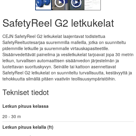
SafetyReel G2 letkukelat
CEJN SafetyReel G2 letkukelat laajentavat todistettua
SafetyReeltuotesarjaa suuremmilla malleilla, jotka on suunniteltu
pidemmille letkuille ja suuremmalle virtauskapasiteetille.
Sisäänvedettävät paineilma ja vesiletkukelat tarjoavat jopa 30 metrin
letkun, turvallisen automaattisen sisäänvedon järjestelmän ja
luotettavan suorituskyvyn. Seinälle tai kattoon asennettavat
SafetyReel G2 letkukelat on suunniteltu turvallisuutta, kestävyyttä ja
tehokkuutta silmällä pitäen vaativiin teollisuusympäristöihin.
Tekniset tiedot
Letkun pituus kelassa
20 - 30 m
Letkun pituus kelalla (ft)