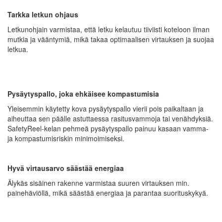
Tarkka letkun ohjaus
Letkunohjain varmistaa, että letku kelautuu tiiviisti koteloon ilman
mutkia ja vääntymiä, mikä takaa optimaalisen virtauksen ja suojaa
letkua.
Pysäytyspallo, joka ehkäisee kompastumisia
Yleisemmin käytetty kova pysäytyspallo vierii pois paikaltaan ja
aiheuttaa sen päälle astuttaessa rasitusvammoja tai venähdyksiä.
SafetyReel-kelan pehmeä pysäytyspallo painuu kasaan vamma-
ja kompastumisriskin minimoimiseksi.
Hyvä virtausarvo säästää energiaa
Älykäs sisäinen rakenne varmistaa suuren virtauksen min.
painehäviöllä, mikä säästää energiaa ja parantaa suorituskykyä.