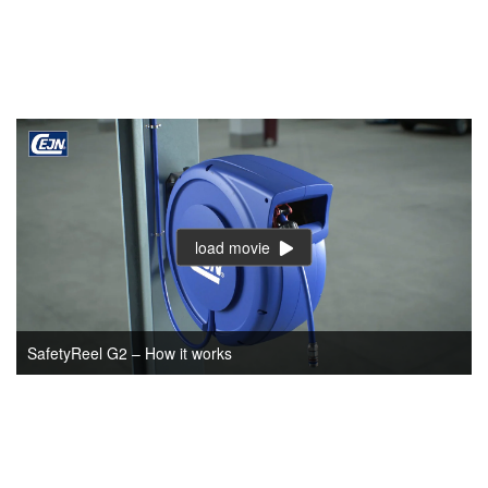
load movie
SafetyReel G2 – How it works