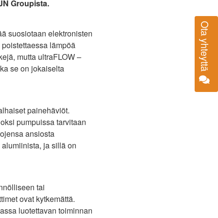
EJN Groupista.
Ota yhteyttä
ää suosiotaan elektronisten
 poistettaessa lämpöä
iskejä, mutta ultraFLOW –
ka se on jokaiselta
alhaiset painehäviöt.
uoksi pumpuissa tarvitaan
tojensa ansiosta
lumiinista, ja sillä on
nölliseen tai
ttimet ovat kytkemättä.
emassa luotettavan toiminnan