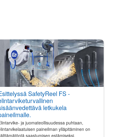
Esittelyssä SafetyReel FS -
elintarviketurvallinen
sisäänvedettävä letkukela
paineilmalle.
lintarvike- ja juomateollisuudessa puhtaan,
lintarvikelaatuisen paineilman ylläpitäminen on
välttämätöntä saastumisen estämiseksi,