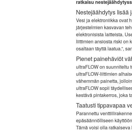
ratkaisu nestejäähdytyss
Nestejäähdytys lisää 
Vesi ja elektroniikka ovat
järjestelmien kasvavan te
elektronisista laitteista. U
liittimien ansiosta riski 
osaltaan täyttä laatua.”, 
Pienet painehäviöt v
ultraFLOW on suunniteltu t
ultraFLOW-liittimien alhai
vähemmän painetta, jolloin
ultraFLOW sopii täydellises
kestävä pintakerros, joka 
Taatusti tippavapaa ven
Parannettu venttiilirakenn
epäsäännölliseen käyttöön. 
Tämä voisi olla ratkaiseva 