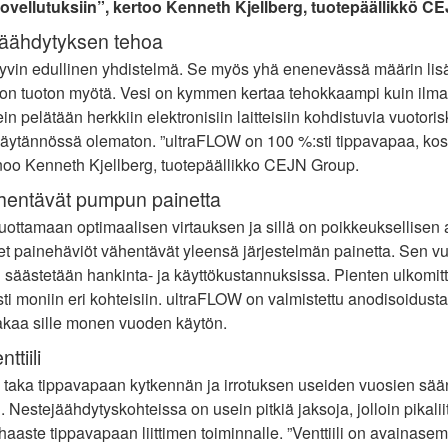
ovellutuksiin”, kertoo Kenneth Kjellberg, tuotepäällikkö C
jäähdytyksen tehoa
 hyvin edullinen yhdistelmä. Se myös yhä enenevässä määrin lis
hon tuoton myötä. Vesi on kymmen kertaa tehokkaampi kuin ilma
sein pelätään herkkiin elektronisiin laitteisiin kohdistuvia vuotor
on käytännössä olematon. ”ultraFLOW on 100 %:sti tippavapaa, kos
sanoo Kenneth Kjellberg, tuotepäällikko CEJN Group.
ähentävät pumpun painetta
uottamaan optimaalisen virtauksen ja sillä on poikkeuksellisen 
set painehäviöt vähentävät yleensä järjestelmän painetta. Sen v
 säästetään hankinta- ja käyttökustannuksissa. Pienten ulkomit
ti moniin eri kohteisiin. ultraFLOW on valmistettu anodisoidusta a
takaa sille monen vuoden käytön.
ttiili
e taka tippavapaan kytkennän ja irrotuksen useiden vuosien sään
Nestejäähdytyskohteissa on usein pitkiä jaksoja, jolloin pikalii
haaste tippavapaan liittimen toiminnalle. ”Venttiili on avainas