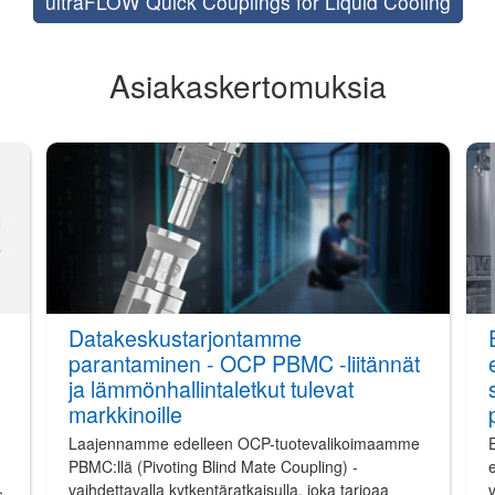
ultraFLOW Quick Couplings for Liquid Cooling
Asiakaskertomuksia
Datakeskustarjontamme
parantaminen - OCP PBMC -liitännät
ja lämmönhallintaletkut tulevat
markkinoille
Laajennamme edelleen OCP-tuotevalikoimaamme
E
PBMC:llä (Pivoting Blind Mate Coupling) -
e
,
vaihdettavalla kytkentäratkaisulla, joka tarjoaa