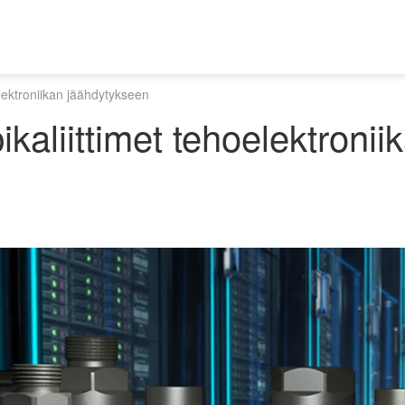
lektroniikan jäähdytykseen
kaliittimet tehoelektronii