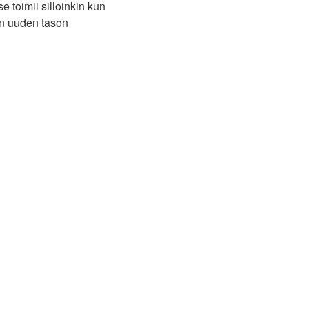
toimii silloinkin kun
van uuden tason