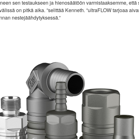
een sen testaukseen ja hienosäätöön varmistaaksemme, että se 
välissä on pitkä aika. ”selittää Kenneth. ”ultraFLOW tarjoaa ai
nnan nestejäähdytyksessä.”