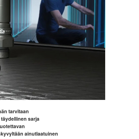
än tarvitaan
 täydellinen sarja
luotettavan
kyvyltään ainutlaatuinen