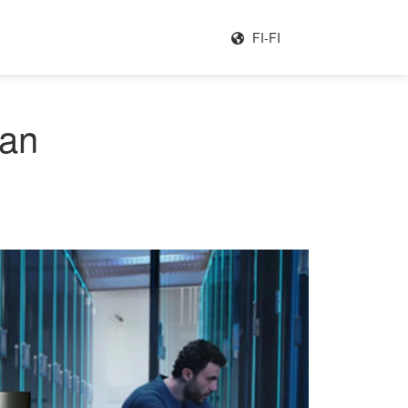
FI-FI
kan