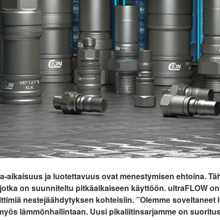
-aikaisuus ja luotettavuus ovat menestymisen ehtoina. Täh
, jotka on suunniteltu pitkäaikaiseen käyttöön. ultraFLOW on
liittimiä nestejäähdytyksen kohteisiin. ”Olemme soveltaneet 
myös lämmönhallintaan. Uusi pikaliitinsarjamme on suoritus