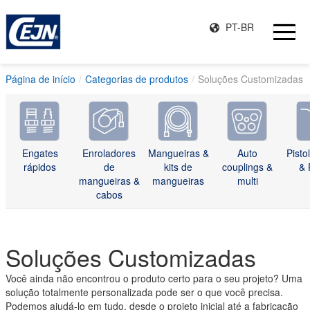
PT-BR
Página de início
Categorias de produtos
Soluções Customizadas
Engates
Enroladores
Mangueiras &
Auto
Pisto
rápidos
de
kits de
couplings &
& 
mangueiras &
mangueiras
multi
cabos
Soluções Customizadas
Você ainda não encontrou o produto certo para o seu projeto? Uma
solução totalmente personalizada pode ser o que você precisa.
Podemos ajudá-lo em tudo, desde o projeto inicial até a fabricação