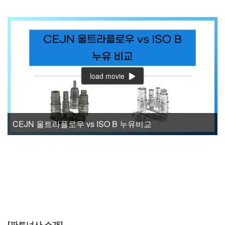
load movie
CEJN 울트라플로우 vs ISO B 누유비교
[파트너사 소개]