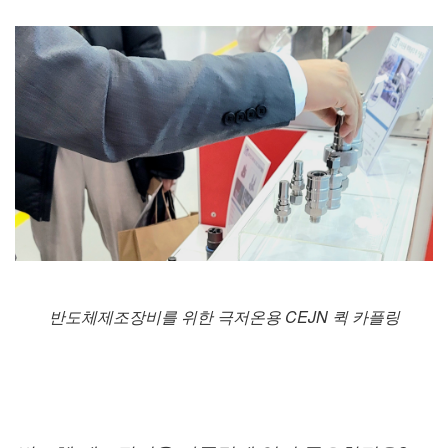
반도체제조장비를 위한 극저온용 CEJN 퀵 카플링