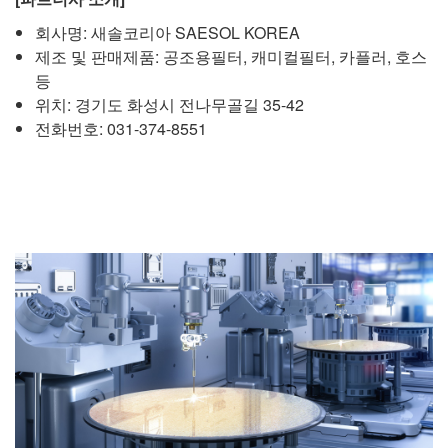
회사명: 새솔코리아 SAESOL KOREA
제조 및 판매제품: 공조용필터, 캐미컬필터, 카플러, 호스
등
위치: 경기도 화성시 전나무골길 35-42
전화번호: 031-374-8551