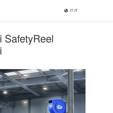
IT-IT
vi SafetyReel
i