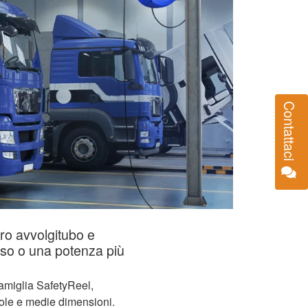
Contattaci
tro avvolgitubo e
sso o una potenza più
famiglia SafetyReel,
ccole e medie dimensioni.