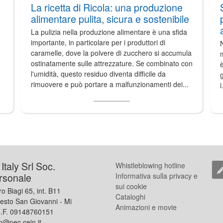
La ricetta di Ricola: una produzione
alimentare pulita, sicura e sostenibile
La pulizia nella produzione alimentare è una sfida
importante, in particolare per i produttori di
N
caramelle, dove la polvere di zucchero si accumula
m
ostinatamente sulle attrezzature. Se combinato con
è
l'umidità, questo residuo diventa difficile da
g
rimuovere e può portare a malfunzionamenti dei...
i
taly Srl Soc.
Whistleblowing hotline
rsonale
Informativa sulla privacy e
sui cookie
ro Biagi 65, int. B11
Cataloghi
esto San Giovanni - Mi
Animazioni e movie
 C.F. 09148760151
n@pec.cejn.it