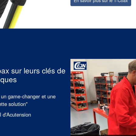
En savoir plus sur le T-Coax
ax sur leurs clés de
iques
 un game-changer et une
tte solution"
al d'Acutension