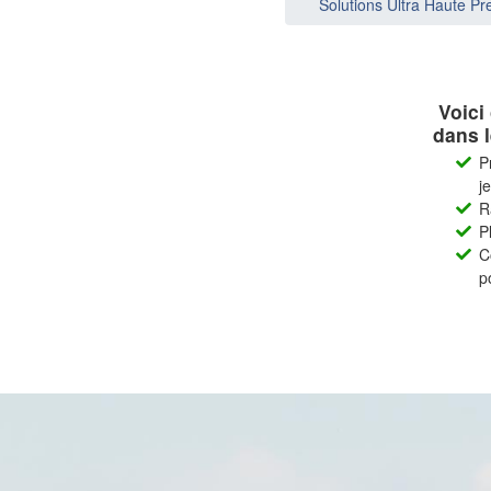
Solutions Ultra Haute P
Voici
dans l
P
j
R
P
C
p