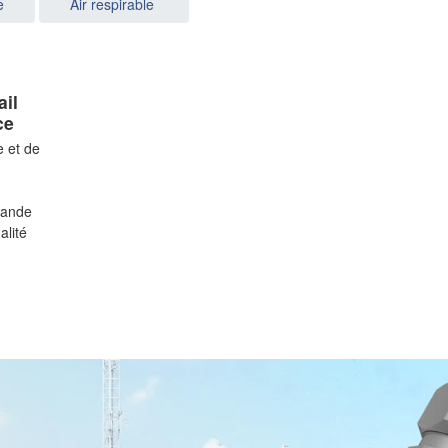
e
Air respirable
il
ce
e et de
mande
alité