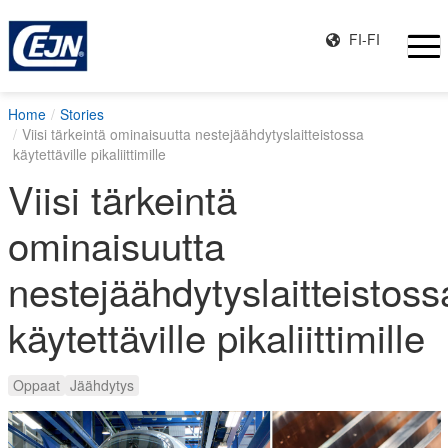
FI-FI
Home
Stories
Viisi tärkeintä ominaisuutta nestejäähdytyslaitteistossa
käytettäville pikaliittimille
Viisi tärkeintä
ominaisuutta
nestejäähdytyslaitteistoss
käytettäville pikaliittimille
Oppaat
Jäähdytys