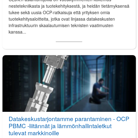
nestetekniikasta ja tuotekehityksestä, ja heidän tietämyksensä
tukee sekä uusia OCP-ratkaisuja että yrityksen omia
tuotekehitysaloitteita, jotka ovat linjassa datakeskusten
infrastruktuurin skaalautumisen teknisten vaatimusten
kanssa...
Datakeskustarjontamme parantaminen - OCP
PBMC -liitännät ja lämmönhallintaletkut
tulevat markkinoille