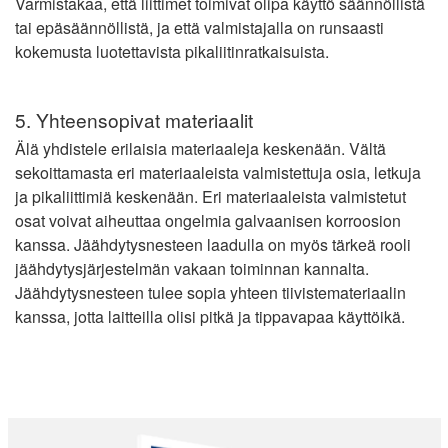
Varmistakaa, että liittimet toimivat olipa käyttö säännöllistä
tai epäsäännöllistä, ja että valmistajalla on runsaasti
kokemusta luotettavista pikaliitinratkaisuista.
5. Yhteensopivat materiaalit
Älä yhdistele erilaisia materiaaleja keskenään. Vältä
sekoittamasta eri materiaaleista valmistettuja osia, letkuja
ja pikaliittimiä keskenään. Eri materiaaleista valmistetut
osat voivat aiheuttaa ongelmia galvaanisen korroosion
kanssa. Jäähdytysnesteen laadulla on myös tärkeä rooli
jäähdytysjärjestelmän vakaan toiminnan kannalta.
Jäähdytysnesteen tulee sopia yhteen tiivistemateriaalin
kanssa, jotta laitteilla olisi pitkä ja tippavapaa käyttöikä.