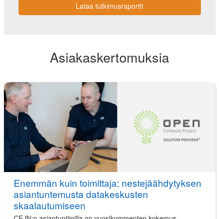
Lataa tutkimusraportti
Asiakaskertomuksia
Enemmän kuin toimittaja: nestejäähdytyksen
asiantuntemusta datakeskusten
skaalautumiseen
CEJN:n asiantuntijoilla on vuosikymmenten kokemus