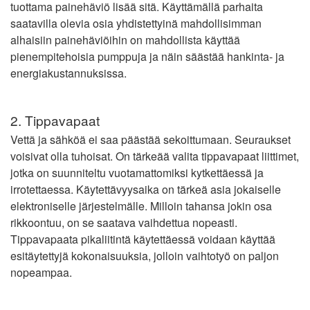
tuottama painehäviö lisää sitä. Käyttämällä parhaita
saatavilla olevia osia yhdistettyinä mahdollisimman
alhaisiin painehäviöihin on mahdollista käyttää
pienempitehoisia pumppuja ja näin säästää hankinta- ja
energiakustannuksissa.
2. Tippavapaat
Vettä ja sähköä ei saa päästää sekoittumaan. Seuraukset
voisivat olla tuhoisat. On tärkeää valita tippavapaat liittimet,
jotka on suunniteltu vuotamattomiksi kytkettäessä ja
irrotettaessa. Käytettävyysaika on tärkeä asia jokaiselle
elektroniselle järjestelmälle. Milloin tahansa jokin osa
rikkoontuu, on se saatava vaihdettua nopeasti.
Tippavapaata pikaliitintä käytettäessä voidaan käyttää
esitäytettyjä kokonaisuuksia, jolloin vaihtotyö on paljon
nopeampaa.