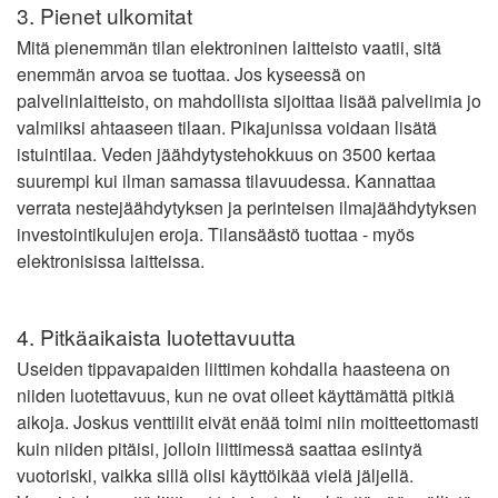
3. Pienet ulkomitat
Mitä pienemmän tilan elektroninen laitteisto vaatii, sitä
enemmän arvoa se tuottaa. Jos kyseessä on
palvelinlaitteisto, on mahdollista sijoittaa lisää palvelimia jo
valmiiksi ahtaaseen tilaan. Pikajunissa voidaan lisätä
istuintilaa. Veden jäähdytystehokkuus on 3500 kertaa
suurempi kui ilman samassa tilavuudessa. Kannattaa
verrata nestejäähdytyksen ja perinteisen ilmajäähdytyksen
investointikulujen eroja. Tilansäästö tuottaa - myös
elektronisissa laitteissa.
4. Pitkäaikaista luotettavuutta
Useiden tippavapaiden liittimen kohdalla haasteena on
niiden luotettavuus, kun ne ovat olleet käyttämättä pitkiä
aikoja. Joskus venttiilit eivät enää toimi niin moitteettomasti
kuin niiden pitäisi, jolloin liittimessä saattaa esiintyä
vuotoriski, vaikka sillä olisi käyttöikää vielä jäljellä.