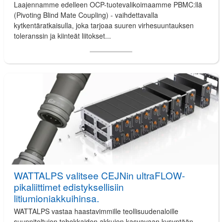
Laajennamme edelleen OCP-tuotevalikoimaamme PBMC:llä
(Pivoting Blind Mate Coupling) - vaihdettavalla
kytkentäratkaisulla, joka tarjoaa suuren virhesuuntauksen
toleranssin ja kiinteät liitokset...
WATTALPS valitsee CEJNin ultraFLOW-
pikaliittimet edistyksellisiin
litiumioniakkuihinsa.
WATTALPS vastaa haastavimmille teollisuudenaloille
suunniteltujen tehokkaiden akkujen kasvavaan kysyntään.