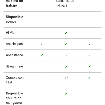
máxima de
(antichispas
trabajo
14 bar)
Disponible
como:
Hi-Vis
-
✓
-
Antichispas
-
✓
-
Antiestática
✓
-
-
Stream-line
-
✓
✓
Cumple con
-
✓
*
✓
FDA
Disponible
-
✓
-
en kits de
manguera