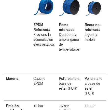
EPDM
Recta
Recta no-
E
Reforzada
reforzada
reforzada
r
Previene la
Duradera y
Ligera y
C
acumulación
amplia gama
flexible
d
electrostática
de
r
temperaturas
e
Material
Caucho
Poliuretano a
Poliuretano
P
EPDM
base de
a base de
b
éster (PUR)
éster
é
(PUR)
Presión
12 bar
16 bar
10 bar
1