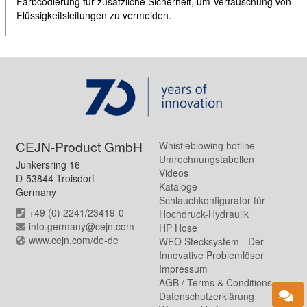
Farbcodierung für zusätzliche Sicherheit, um Vertauschung von
Flüssigkeitsleitungen zu vermeiden.
CEJN-Product GmbH
Whistleblowing hotline
Umrechnungstabellen
Junkersring 16
Videos
D-53844 Troisdorf
Kataloge
Germany
Schlauchkonfigurator für
+49 (0) 2241/23419-0
Hochdruck-Hydraulik
info.germany@cejn.com
HP Hose
www.cejn.com/de-de
WEO Stecksystem - Der
Innovative Problemlöser
Impressum
AGB / Terms & Conditions
Datenschutzerklärung