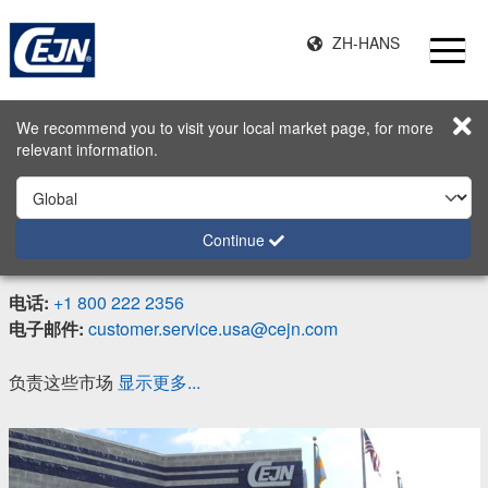
ZH-HANS
起始页
联系
CEJN Industrial Corporation
We recommend you to visit your local market page, for more
relevant information.
CEJN Industrial Corporation
地址
Continue
212 Ambrogio Drive 60031 Gurnee USA
电话:
+1 800 222 2356
电子邮件:
customer.service.usa@cejn.com
负责这些市场
显示更多...