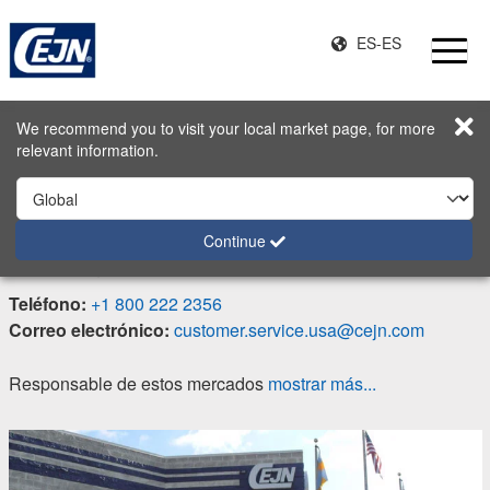
ES-ES
Página de inicio
Contacto
CEJN Industrial Corporation
We recommend you to visit your local market page, for more
relevant information.
CEJN Industrial Corporation
Dirección
Continue
212 Ambrogio Drive 60031 Gurnee USA
Teléfono:
+1 800 222 2356
Correo electrónico:
customer.service.usa@cejn.com
Responsable de estos mercados
mostrar más...