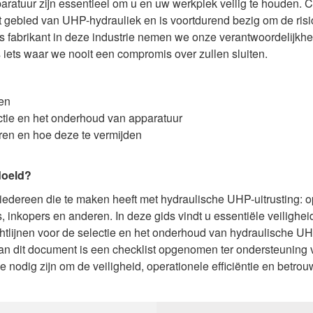
paratuur zijn essentieel om u en uw werkplek veilig te houden.
 gebied van UHP-hydrauliek en is voortdurend bezig om de risi
ls fabrikant in deze industrie nemen we onze verantwoordelijkhei
 is iets waar we nooit een compromis over zullen sluiten.
en
ectie en het onderhoud van apparatuur
en en hoe deze te vermijden
doeld?
iedereen die te maken heeft met hydraulische UHP-uitrusting: op
inkopers en anderen. In deze gids vindt u essentiële veiligheid
richtlijnen voor de selectie en het onderhoud van hydraulische
an dit document is een checklist opgenomen ter ondersteuning 
e nodig zijn om de veiligheid, operationele efficiëntie en betr