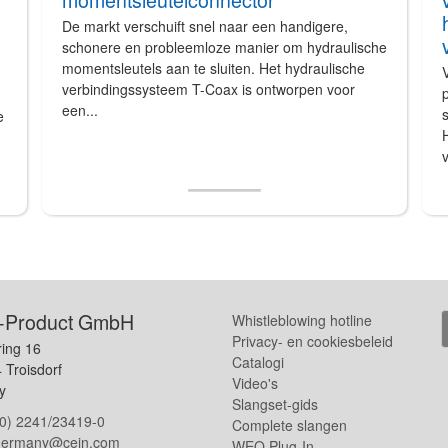
De markt verschuift snel naar een handigere,
schonere en probleemloze manier om hydraulische
momentsleutels aan te sluiten. Het hydraulische
V
verbindingssysteem T-Coax is ontworpen voor
een...
s
e
H
v
-Product GmbH
Whistleblowing hotline
Privacy- en cookiesbeleid
ring 16
Catalogi
 Troisdorf
Video's
y
Slangset-gids
(0) 2241/23419-0
Complete slangen
.germany@cejn.com
WEO Plug-In