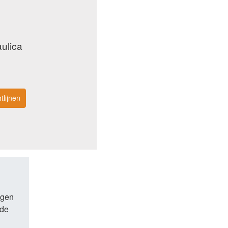
ulica
tlijnen
ngen
 de