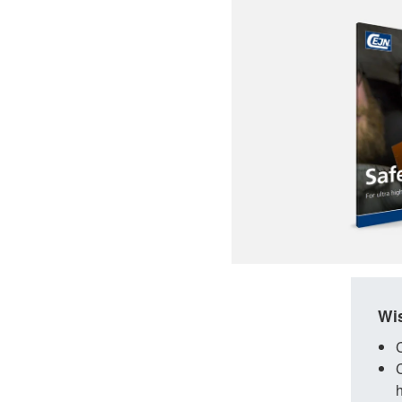
Wis
h