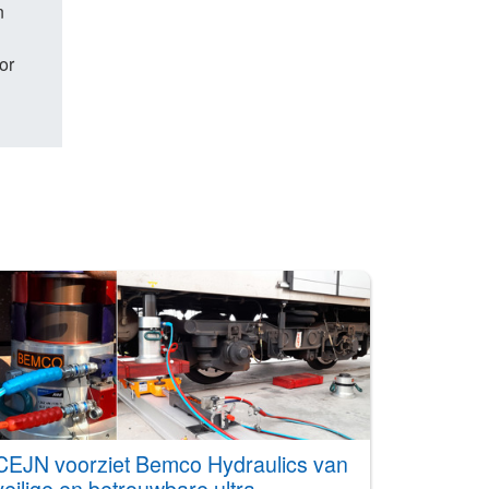
n
or
CEJN voorziet Bemco Hydraulics van
veilige en betrouwbare ultra-