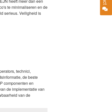
 CEJN heeft meer dan een
co's te minimaliseren en de
d serieus. Veiligheid is
erators, technici,
sinformatie, de beste
 UHP componenten en
van de implementatie van
ouwbaarheid van de