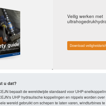
Veilig werken met
ultrahogedrukhydra
Download veiligheidsrich
t u dat?
CEJN bepaalt de wereldwijde standaard voor UHP-snelkoppeli
CEJN's UHP hydraulische koppelingen en nippels worden over
ele wereld gebruikt om schepen te laten varen, windturbines te