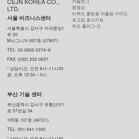
CEJN KOREA CO.,
카탈로그
동영상
LTD.
리퀴드 쿨링용 카플링 가이드
서울 비즈니스센터
초고압 호스키트
위오 플러그-인
서울특별시 강서구 마곡중앙1
로 20
M시그니처 607호 (07807)
TEL: 02-2662-0274~6
FAX: (032) 232-0637
* 상담시간: 오전 8시~11시30
분, 오후 12:30 ~ 5시
부산 기술 센터
부산광역시 강서구 유통단지1
로 57번길 34
103동 107호 (46721)
TEL: 051-941-1300
* 상담시간: 오전 9시~11시30