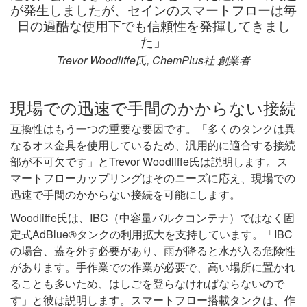
が発生しましたが、セインのスマートフローは毎
日の過酷な使用下でも信頼性を発揮してきまし
た」
Trevor Woodliffe氏, ChemPlus社 創業者
現場での迅速で手間のかからない接続
互換性はもう一つの重要な要因です。「多くのタンクは異
なるオス金具を使用しているため、汎用的に適合する接続
部が不可欠です」とTrevor Woodliffe氏は説明します。ス
マートフローカップリングはそのニーズに応え、現場での
迅速で手間のかからない接続を可能にします。
Woodliffe氏は、IBC（中容量バルクコンテナ）ではなく固
定式AdBlue®タンクの利用拡大を支持しています。「IBC
の場合、蓋を外す必要があり、雨が降ると水が入る危険性
があります。手作業での作業が必要で、高い場所に置かれ
ることも多いため、はしごを登らなければならないので
す」と彼は説明します。スマートフロー搭載タンクは、作