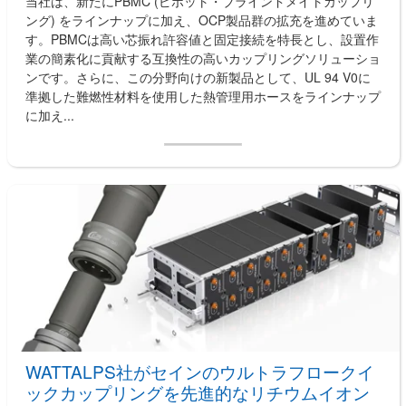
当社は、新たにPBMC (ピボット・ブラインドメイトカップリ
ング) をラインナップに加え、OCP製品群の拡充を進めていま
す。PBMCは高い芯振れ許容値と固定接続を特長とし、設置作
業の簡素化に貢献する互換性の高いカップリングソリューショ
ンです。さらに、この分野向けの新製品として、UL 94 V0に
準拠した難燃性材料を使用した熱管理用ホースをラインナップ
に加え...
WATTALPS社がセインのウルトラフロークイ
ックカップリングを先進的なリチウムイオン