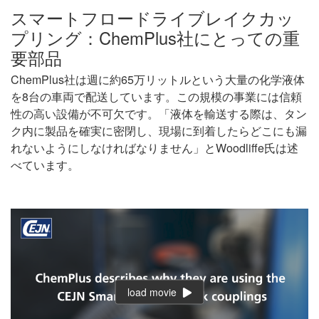
スマートフロードライブレイクカッ
プリング：ChemPlus社にとっての重
要部品
ChemPlus社は週に約65万リットルという大量の化学液体
を8台の車両で配送しています。この規模の事業には信頼
性の高い設備が不可欠です。「液体を輸送する際は、タン
ク内に製品を確実に密閉し、現場に到着したらどこにも漏
れないようにしなければなりません」とWoodliffe氏は述
べています。
load movie