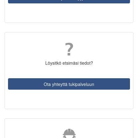
Löysitkö etsimäsi tiedot?
Ota yhteyttä tukipalveluun