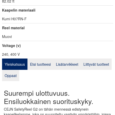
82.02 ft
Kaapelin materiaali
Kumi H07RN-F
Reel material
Muovi
Voltage (v)
240, 400 V
Yleiskatsaus
Etsi tuotteesi
Lisätarvikkeet
Liittyvät tuotteet
Oppaat
Suurempi ulottuvuus.
Ensiluokkainen suorituskyky.
CEJN SafetyReel G2 on tähän mennessä edistynein
kaapelikelamme, joka on suunniteltu vaativiin ympäristöihin, joissa