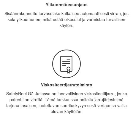
Ylikuormitussuojaus
Sisäänrakennettu turvasulake katkaisee automaattisesti virran, jos
kela ylikuumenee, mikä estää oikosulut ja varmistaa turvallisen
käytön.
Viskositeettijarrutoiminto
SafetyReel G2 -kelassa on innovatiivinen viskositeettijarru, jonka
patentti on vireillä. Tämä tarkkuussuunniteltu jarrujärjestelmä
tarjoaa tasaisen, luotettavan suorituskyvyn sekä vertaansa vailla
olevan käyttöiän.