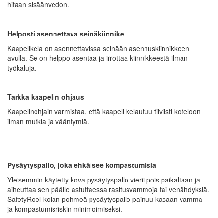
hitaan sisäänvedon.
Helposti asennettava seinäkiinnike
Kaapelikela on asennettavissa seinään asennuskiinnikkeen
avulla. Se on helppo asentaa ja irrottaa kiinnikkeestä ilman
työkaluja.
Tarkka kaapelin ohjaus
Kaapelinohjain varmistaa, että kaapeli kelautuu tiiviisti koteloon
ilman mutkia ja vääntymiä.
Pysäytyspallo, joka ehkäisee kompastumisia
Yleisemmin käytetty kova pysäytyspallo vierii pois paikaltaan ja
aiheuttaa sen päälle astuttaessa rasitusvammoja tai venähdyksiä.
SafetyReel-kelan pehmeä pysäytyspallo painuu kasaan vamma-
ja kompastumisriskin minimoimiseksi.