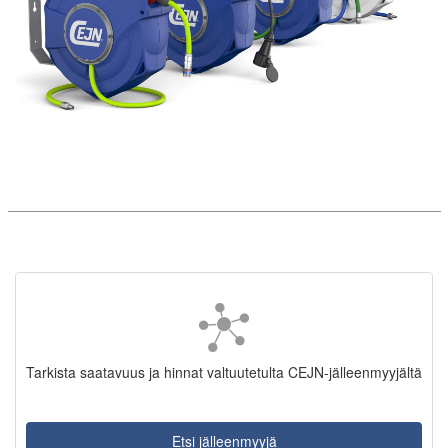
Tarkista saatavuus ja hinnat valtuutetulta CEJN-jälleenmyyjältä
Etsi jälleenmyyjä