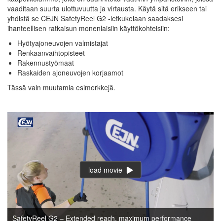
vaaditaan suurta ulottuvuutta ja virtausta. Käytä sitä erikseen tai
yhdistä se CEJN SafetyReel G2 -letkukelaan saadaksesi
ihanteellisen ratkaisun monenlaisiin käyttökohteisiin:
Hyötyajoneuvojen valmistajat
Renkaanvaihtopisteet
Rakennustyömaat
Raskaiden ajoneuvojen korjaamot
Tässä vain muutamia esimerkkejä.
load movie
SafetyReel G2 – Extended reach, maximum performance