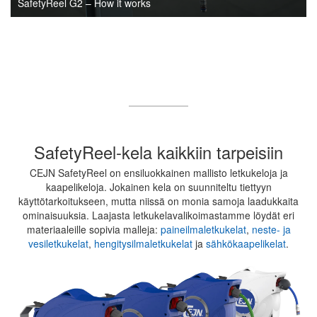
SafetyReel G2 – How it works
SafetyReel-kela kaikkiin tarpeisiin
CEJN SafetyReel on ensiluokkainen mallisto letkukeloja ja
kaapelikeloja. Jokainen kela on suunniteltu tiettyyn
käyttötarkoitukseen, mutta niissä on monia samoja laadukkaita
ominaisuuksia. Laajasta letkukelavalikoimastamme löydät eri
materiaaleille sopivia malleja:
paineilmaletkukelat
,
neste- ja
vesiletkukelat
,
hengitysilmaletkukelat
ja
sähkökaapelikelat
.