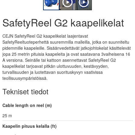
SafetyReel G2 kaapelikelat
CEJN SafetyReel G2 kaapelikelat laajentavat
SafetyReeltuoteperhettä suuremmilla malleilla, jotka on suunniteltu
pidemmille kaapeleille. Sisäänvedettävät jatkojohtokelat käsittelevät
jopa 25 metrin pituisia kaapeleita ja ovat saatavana 3vaiheisena 16
A versiona. Seinälle tai kattoon asennettavat SafetyReel G2
kaapelikelat tarjoavat pitkän ulottuvuuden, kestävyyden,
turvallisuuden ja luotettavan suorituskyvyn vaativissa
teollisuusympäristöissä.
Tekniset tiedot
Cable length on reel (m)
25 m
Kaapelin pituus kelalla (ft)