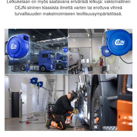
Letkukelaan on myös saatavana erivärisiä letkuja: vakiomallinen
CEJN-sininen klassista ilmettä varten tai erottuva vihreä
turvallisuuden maksimoimiseen teollisuusympäristöissä.