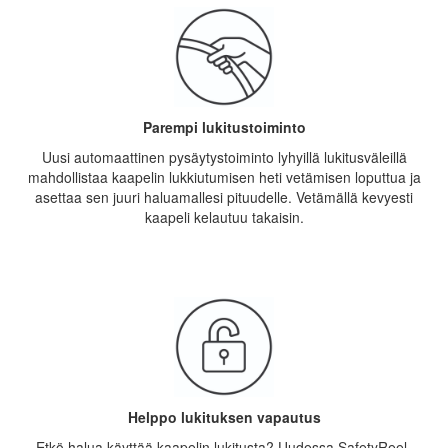
Parempi lukitustoiminto
Uusi automaattinen pysäytystoiminto lyhyillä lukitusväleillä
mahdollistaa kaapelin lukkiutumisen heti vetämisen loputtua ja
asettaa sen juuri haluamallesi pituudelle. Vetämällä kevyesti
kaapeli kelautuu takaisin.
Helppo lukituksen vapautus
Etkö halua käyttää kaapelin lukitusta? Uudessa SafetyReel-