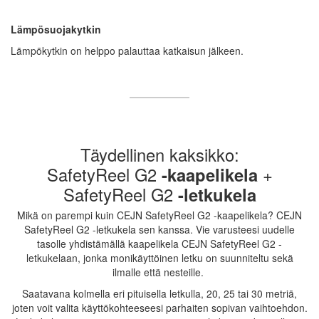
Lämpösuojakytkin
Lämpökytkin on helppo palauttaa katkaisun jälkeen.
Täydellinen kaksikko:
SafetyReel G2
-kaapelikela
+
SafetyReel G2
-letkukela
Mikä on parempi kuin CEJN SafetyReel G2 -kaapelikela? CEJN
SafetyReel G2 -letkukela sen kanssa. Vie varusteesi uudelle
tasolle yhdistämällä kaapelikela CEJN SafetyReel G2 -
letkukelaan, jonka monikäyttöinen letku on suunniteltu sekä
ilmalle että nesteille.
Saatavana kolmella eri pituisella letkulla, 20, 25 tai 30 metriä,
joten voit valita käyttökohteeseesi parhaiten sopivan vaihtoehdon.