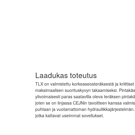
Laadukas toteutus
TLX on valmistettu korkeaseosteräksestä ja kriittise
maksimaalisen suorituskyvyn takaamiseksi. Pintakäsit
ylivoimaisesti paras saatavilla oleva teräksen pintakäs
joten se on linjassa CEJNin tavoitteen kanssa valmist
puhtaan ja vuotamattoman hydrauliikkajärjestelmän. S
jotka kattavat useimmat sovellukset.