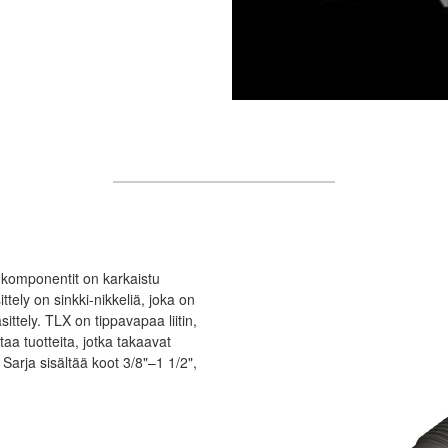
t komponentit on karkaistu
tely on sinkki-nikkeliä, joka on
ittely. TLX on tippavapaa liitin,
aa tuotteita, jotka takaavat
arja sisältää koot 3/8"–1 1/2",