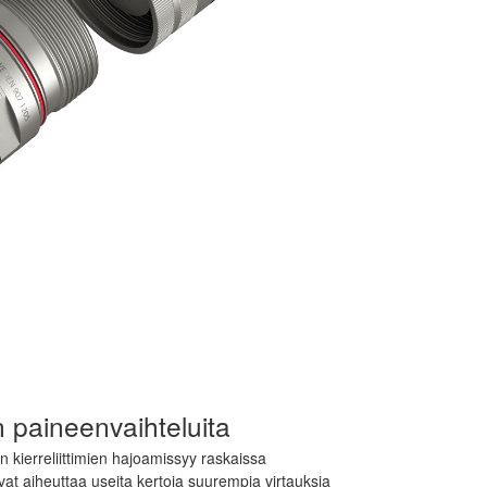
n paineenvaihteluita
n kierreliittimien hajoamissyy raskaissa
vat aiheuttaa useita kertoja suurempia virtauksia