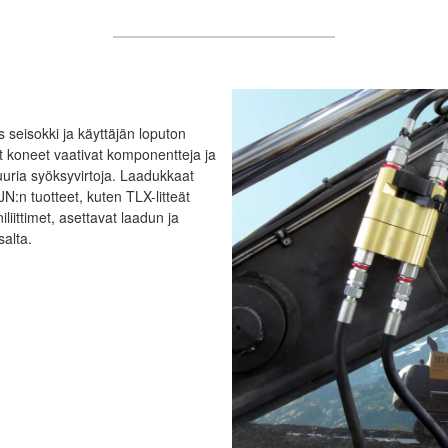
 seisokki ja käyttäjän loputon
t koneet vaativat komponentteja ja
suuria syöksyvirtoja. Laadukkaat
N:n tuotteet, kuten TLX-litteät
iittimet, asettavat laadun ja
salta.