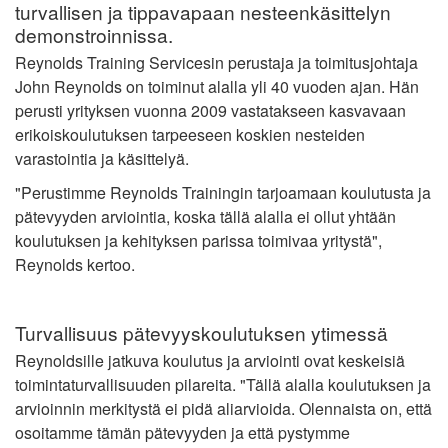
turvallisen ja tippavapaan nesteenkäsittelyn
demonstroinnissa.
Reynolds Training Servicesin perustaja ja toimitusjohtaja
John Reynolds on toiminut alalla yli 40 vuoden ajan. Hän
perusti yrityksen vuonna 2009 vastatakseen kasvavaan
erikoiskoulutuksen tarpeeseen koskien nesteiden
varastointia ja käsittelyä.
"Perustimme Reynolds Trainingin tarjoamaan koulutusta ja
pätevyyden arviointia, koska tällä alalla ei ollut yhtään
koulutuksen ja kehityksen parissa toimivaa yritystä",
Reynolds kertoo.
Turvallisuus pätevyyskoulutuksen ytimessä
Reynoldsille jatkuva koulutus ja arviointi ovat keskeisiä
toimintaturvallisuuden pilareita. "Tällä alalla koulutuksen ja
arvioinnin merkitystä ei pidä aliarvioida. Olennaista on, että
osoitamme tämän pätevyyden ja että pystymme