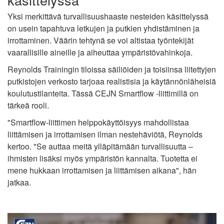
Yksi merkittävä turvallisuushaaste nesteiden käsittelyssä
on usein tapahtuva letkujen ja putkien yhdistäminen ja
irrottaminen. Väärin tehtynä se voi altistaa työntekijät
vaarallisille aineille ja aiheuttaa ympäristövahinkoja.
Reynolds Trainingin tiloissa säiliöiden ja toisiinsa liitettyjen
putkistojen verkosto tarjoaa realistisia ja käytännönläheisiä
koulutustilanteita. Tässä CEJN Smartflow -liittimillä on
tärkeä rooli.
"Smartflow-liittimen helppokäyttöisyys mahdollistaa
liittämisen ja irrottamisen ilman nestehäviötä, Reynolds
kertoo. "Se auttaa meitä ylläpitämään turvallisuutta –
ihmisten lisäksi myös ympäristön kannalta. Tuotetta ei
mene hukkaan irrottamisen ja liittämisen aikana", hän
jatkaa.