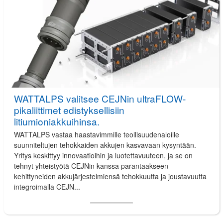
WATTALPS valitsee CEJNin ultraFLOW-
pikaliittimet edistyksellisiin
litiumioniakkuihinsa.
WATTALPS vastaa haastavimmille teollisuudenaloille
suunniteltujen tehokkaiden akkujen kasvavaan kysyntään.
Yritys keskittyy innovaatioihin ja luotettavuuteen, ja se on
tehnyt yhteistyötä CEJNin kanssa parantaakseen
kehittyneiden akkujärjestelmiensä tehokkuutta ja joustavuutta
integroimalla CEJN...