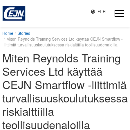
FI-FI
Home
Stories
Miten Reynolds Training Services Ltd käyttää CEJN Smartflow -
liittimiä turvallisuuskoulutuksessa riskialttiilla teollisuudenaloilla
Miten Reynolds Training
Services Ltd käyttää
CEJN Smartflow -liittimiä
turvallisuuskoulutuksessa
riskialttiilla
teollisuudenaloilla