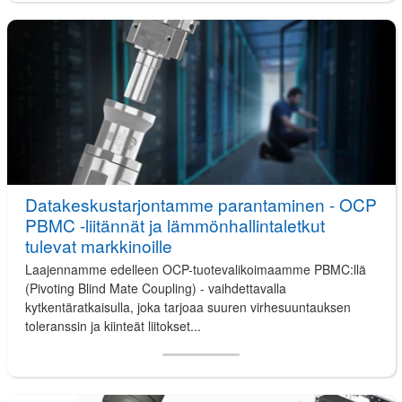
Datakeskustarjontamme parantaminen - OCP
PBMC -liitännät ja lämmönhallintaletkut
tulevat markkinoille
Laajennamme edelleen OCP-tuotevalikoimaamme PBMC:llä
(Pivoting Blind Mate Coupling) - vaihdettavalla
kytkentäratkaisulla, joka tarjoaa suuren virhesuuntauksen
toleranssin ja kiinteät liitokset...