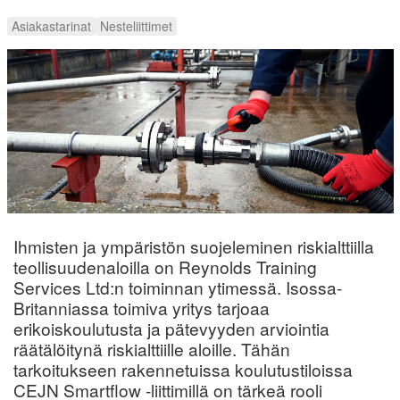
Asiakastarinat
Nesteliittimet
Ihmisten ja ympäristön suojeleminen riskialttiilla
teollisuudenaloilla on Reynolds Training
Services Ltd:n toiminnan ytimessä. Isossa-
Britanniassa toimiva yritys tarjoaa
erikoiskoulutusta ja pätevyyden arviointia
räätälöitynä riskialttiille aloille. Tähän
tarkoitukseen rakennetuissa koulutustiloissa
CEJN Smartflow -liittimillä on tärkeä rooli