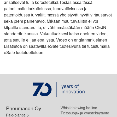
ansaitsevat tulla korostetuiksi.Tosiasiassa tässä
paineilmalle tarkoitetussa, innovatiivisessa ja
patentoidussa turvaliittimessä yhdistyvät hyvät virtausarvot
sekä pieni painehäviö. Mikään muu turvaliitin ei voi
kilpailla standardilla, ei vähimmässäkään määrin CEJN
standardin kanssa. Vakuuttuaksesi katso oheinen video,
jotta sinulle ei jää epäilystä. Video on englanninkielinen
Lisätietoa on saatavilla eSafe tuotesivulta tai tutustumalla
eSafe tuoteluetteloon.
Pneumacon Oy
Whistleblowing hotline
Tietosuoja- ja evästekäytäntö
Palo-ojantie 5