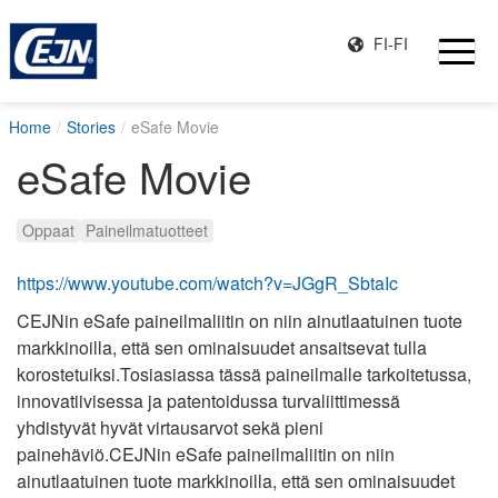
FI-FI
Home
Stories
eSafe Movie
eSafe Movie
Oppaat
Paineilmatuotteet
https://www.youtube.com/watch?v=JGgR_SbtaIc
CEJNin eSafe paineilmaliitin on niin ainutlaatuinen tuote
markkinoilla, että sen ominaisuudet ansaitsevat tulla
korostetuiksi.Tosiasiassa tässä paineilmalle tarkoitetussa,
innovatiivisessa ja patentoidussa turvaliittimessä
yhdistyvät hyvät virtausarvot sekä pieni
painehäviö.CEJNin eSafe paineilmaliitin on niin
ainutlaatuinen tuote markkinoilla, että sen ominaisuudet