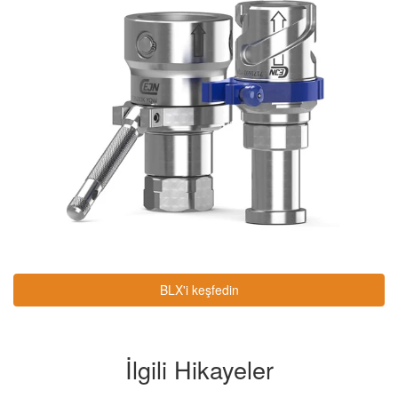
BLX'i keşfedin
İlgili Hikayeler