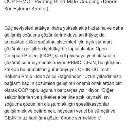
OCP PBMC - Pivoting Blind Mate Coupling (Döner
Kör Eşleme Kaplini).
Güç seviyeleri arttıkça, daha yüksek akış hızlarına ve daha
gelişmiş soğutma çözümlerine duyulan ihtiyaç da
artmaktadır. Sıvı soğutma sistemleri için açık standart
çözümler geliştiren işbirlikçi bir topluluk olan Open
Compute Project (OCP), şimdi piyasaya yeni bir kaplin
çözümü sunmaya odaklanıyor: PBMC. CEJN, bu girişime
katkıda bulunmaktan gurur duyuyor. CEJN DC-Tech
Bölümü Proje Lideri Alice Hägnander, "Uzun yıllardır hızlı
bağlantı kaplin çözümleri geliştiren önemli ortaklardan biri
olarak OCP topluluğunun bir parçasıyız," diyor. "Diğer
sektör liderleri ve şirketlerle birlikte açık kaynaklı sıvı
soğutma çözümleri oluşturmak için spesifikasyonlar
geliştirmek ve belirlemek, heyecan verici bir süreçtir ve
CEJN'in uzmanlığını gözler önüne sermektedir."