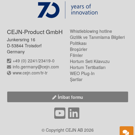
CEJN-Product GmbH
Whistleblowing hotline
Gizlilik ve Tanımlama Bilgileri
Junkersring 16
Politikası
D-53844 Troisdorf
Broşürler
Germany
Filmler
+49 (0) 2241/23419-0
Hortum Seti Kılavuzu
info.germany@cejn.com
Hortum Tertibatları
www.cejn.com/tr-tr
WEO Plug-In
Şartlar
İrtibat formu
© Copyright CEJN AB 2026