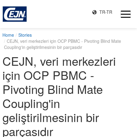
TR-TR
Home
Stories
CEJN, veri merkezleri için OCP PBMC - Pivoting Blind Mate
Coupling'in geliştirilmesinin bir parçasıdır
CEJN, veri merkezleri
için OCP PBMC -
Pivoting Blind Mate
Coupling'in
geliştirilmesinin bir
parçasıdır