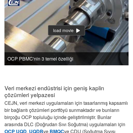
load movie
OCP PBMC'nin 3 temel özelliği
Veri merkezi endüstrisi için geniş kaplin
çözümleri yelpazesi
CEJN, veri merkezi uygulamaları için tasarlanmış kapsamlı
bir bağlantı çözümleri portföyü sunmaktadır ve bunların
birçoğu OCP topluluğu içinde geliştirilmiştir. Bunlar
arasında DLC (Doğrudan Sıvı Soğutma) uygulamaları için
OCP UQD
,
UQDB
ve
BMQC
ve CDU (Soğutma Sıvısı