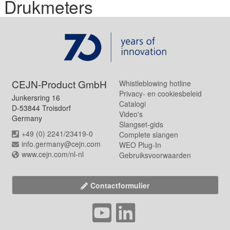
Drukmeters
CEJN-Product GmbH
Whistleblowing hotline
Privacy- en cookiesbeleid
Junkersring 16
Catalogi
D-53844 Troisdorf
Video's
Germany
Slangset-gids
+49 (0) 2241/23419-0
Complete slangen
info.germany@cejn.com
WEO Plug-In
www.cejn.com/nl-nl
Gebruiksvoorwaarden
Contactformulier