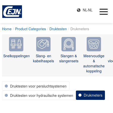
NL-NL
Home
Product Categories
Druktesten
Drukmeters
Snelkoppelingen
Slang- en
Slangen &
Meervoudige
kabelhaspels
slangensets
&
vlo
automatische
koppeling
Druktesten voor persluchtsystemen
Drukmeters
Druktesten voor hydraulische systemen