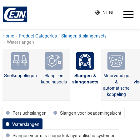
NL-NL
Home
Product Categories
Slangen & slangensets
Waterslangen
Snelkoppelingen
Slang- en
Slangen &
Meervoudige
kabelhaspels
slangensets
&
vlo
automatische
koppeling
Persluchtslangen
Slangen voor beademingslucht
Waterslangen
Slangen voor ultra-hogedruk hydraulische systemen