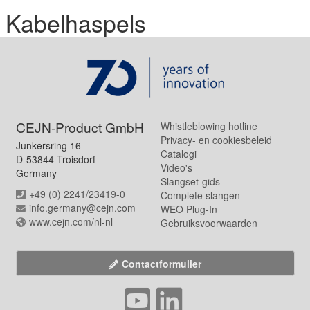
Kabelhaspels
CEJN-Product GmbH
Whistleblowing hotline
Privacy- en cookiesbeleid
Junkersring 16
Catalogi
D-53844 Troisdorf
Video's
Germany
Slangset-gids
+49 (0) 2241/23419-0
Complete slangen
info.germany@cejn.com
WEO Plug-In
www.cejn.com/nl-nl
Gebruiksvoorwaarden
Contactformulier