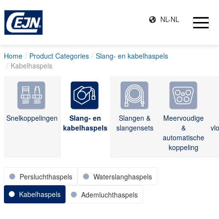
NL-NL
Home
Product Categories
Slang- en kabelhaspels
Kabelhaspels
Snelkoppelingen
Slang- en
Slangen &
Meervoudige
kabelhaspels
slangensets
&
vl
automatische
koppeling
Persluchthaspels
Waterslanghaspels
Kabelhaspels
Ademluchthaspels