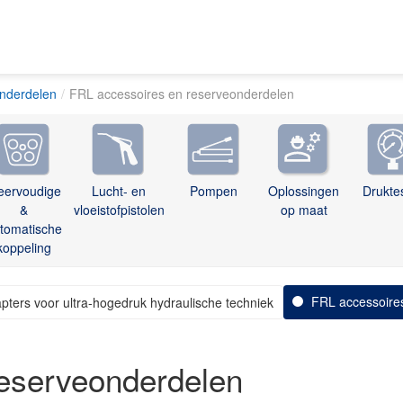
onderdelen
FRL accessoires en reserveonderdelen
eervoudige
Lucht- en
Pompen
Oplossingen
Drukte
&
vloeistofpistolen
op maat
tomatische
koppeling
FRL accessoire
pters voor ultra-hogedruk hydraulische techniek
eserveonderdelen