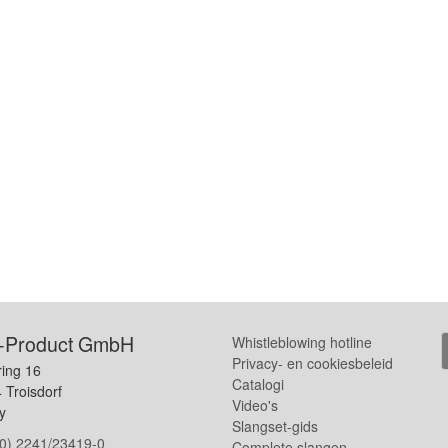
-Product GmbH
Whistleblowing hotline
Privacy- en cookiesbeleid
ring 16
Catalogi
 Troisdorf
Video's
y
Slangset-gids
(0) 2241/23419-0
Complete slangen