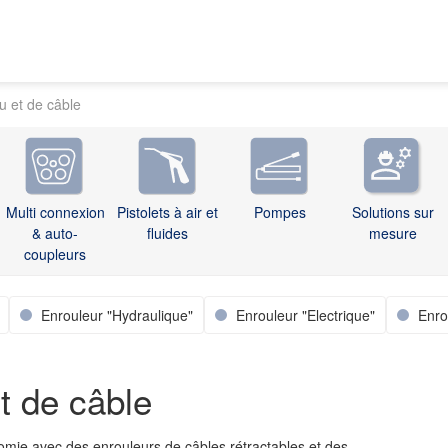
u et de câble
Multi connexion
Pistolets à air et
Pompes
Solutions sur
& auto-
fluides
mesure
coupleurs
Enrouleur "Hydraulique"
Enrouleur "Electrique"
Enro
t de câble
onomie avec des enrouleurs de câbles rétractables et des