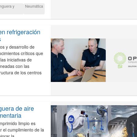
nguera y
Neumática
n refrigeración
s
os y desarrollo de
cimientos críticos que
s iniciativas de
ineadas con las
ructura de los centros
guera de aire
imentaria
omprimido limpio es
r el cumplimiento de la
orar la...