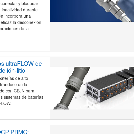
conectar y bloquear
 inactividad durante
én incorpora una
 eficaz la desconexión
braciones de la
os ultraFLOW de
 ión-litio
terías de alto
trándose en la
iado con CEJN para
dos sistemas de baterías
aFLOW.
l OCP PBMC: