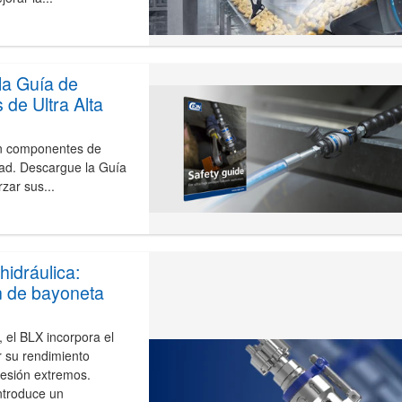
 la Guía de
de Ultra Alta
en componentes de
dad. Descargue la Guía
zar sus...
hidráulica:
 de bayoneta
 el BLX incorpora el
 su rendimiento
resión extremos.
ntroduce un