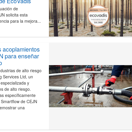
 de EcoVadis
luación de
N solicita esta
encia para la mejora...
os acoplamientos
JN para enseñar
o
dustrias de alto riesgo
g Services Ltd, un
especializada y
 de alto riesgo.
das específicamente
co Smartflow de CEJN
demostrar una