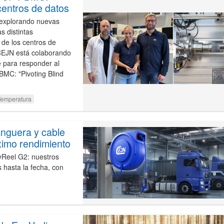
centros de datos
 explorando nuevas
s distintas
 de los centros de
CEJN está colaborando
e para responder al
PBMC: "Pivoting Blind
Temperatura
nguera y cable
imo rendimiento
yReel G2: nuestros
hasta la fecha, con