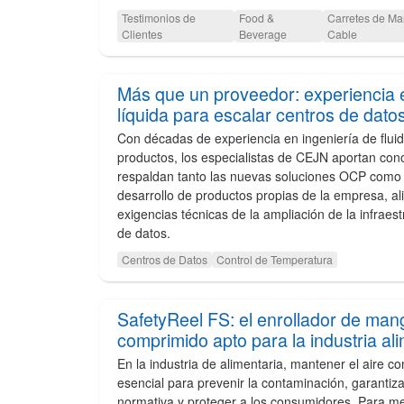
Testimonios de
Food &
Carretes de Ma
Clientes
Beverage
Cable
Más que un proveedor: experiencia e
líquida para escalar centros de dato
Con décadas de experiencia en ingeniería de fluid
productos, los especialistas de CEJN aportan cono
respaldan tanto las nuevas soluciones OCP como la
desarrollo de productos propias de la empresa, al
exigencias técnicas de la ampliación de la infraest
de datos.
Centros de Datos
Control de Temperatura
SafetyReel FS: el enrollador de man
comprimido apto para la industria al
En la industria de alimentaria, mantener el aire c
esencial para prevenir la contaminación, garantiza
normativa y proteger a los consumidores. Para mej