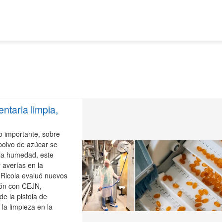
ntaria limpia,
o importante, sobre
polvo de azúcar se
la humedad, este
r averías en la
 Ricola evaluó nuevos
ión con CEJN,
e la pistola de
la limpieza en la