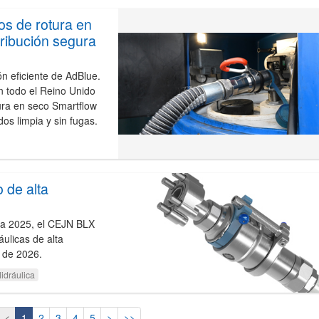
os de rotura en
ribución segura
ón eficiente de AdBlue.
n todo el Reino Unido
ura en seco Smartflow
os limpia y sin fugas.
 de alta
 2025, el CEJN BLX
ulicas de alta
o de 2026.
idráulica
<
1
2
3
4
5
>
>>