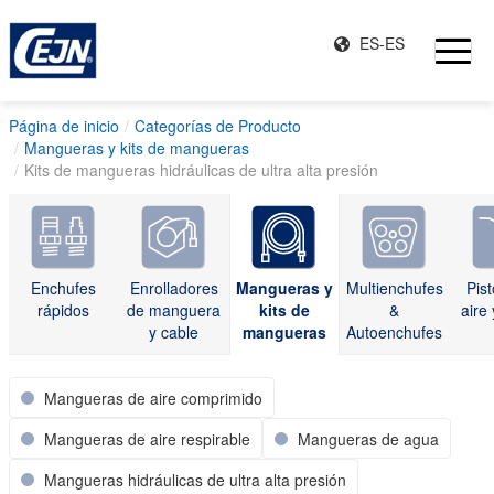
ES-ES
Página de inicio
Categorías de Producto
Mangueras y kits de mangueras
Kits de mangueras hidráulicas de ultra alta presión
Enchufes
Enrolladores
Mangueras y
Multienchufes
Pis
rápidos
de manguera
kits de
&
aire 
y cable
mangueras
Autoenchufes
Mangueras de aire comprimido
Mangueras de aire respirable
Mangueras de agua
Mangueras hidráulicas de ultra alta presión