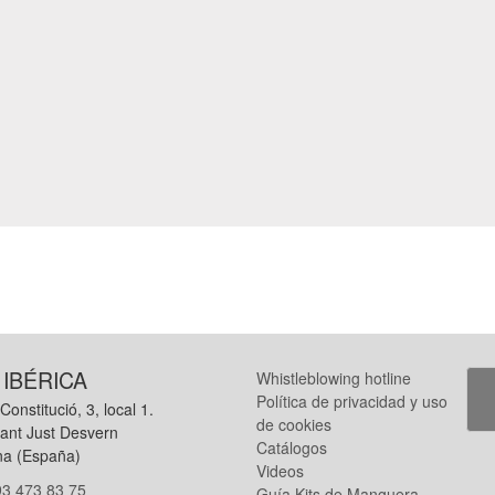
 IBÉRICA
Whistleblowing hotline
Política de privacidad y uso
Constitució, 3, local 1.
de cookies
ant Just Desvern
Catálogos
na (España)
Videos
93 473 83 75
Guía Kits de Manguera